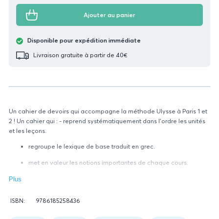
Ajouter au panier
Disponible pour expédition immédiate
Livraison gratuite à partir de 40€
Un cahier de devoirs qui accompagne la méthode Ulysse à Paris 1 et
2 ! Un cahier qui : - reprend systématiquement dans l’ordre les unités
et les leçons.
regroupe le lexique de base traduit en grec.
met en valeur les notions importantes de chaque cours.
propose des explications et des exercices d’application pour
Plus
les leçons faites en classe.
Données
ISBN:
9786185258436
vise à renforcer les automatismes et les acquis.
relatives
Figure
du