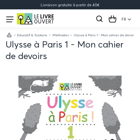
Livraison gratuite à partir de 40€
Le
Open
menu
FR
Rechercher
Cart
Livre
Educatif & Scolaire
Méthodes
Ulysse à Paris 1 - Mon cahier de devoirs
Ouvert
Accueil
Ulysse à Paris 1 - Mon cahier
de devoirs