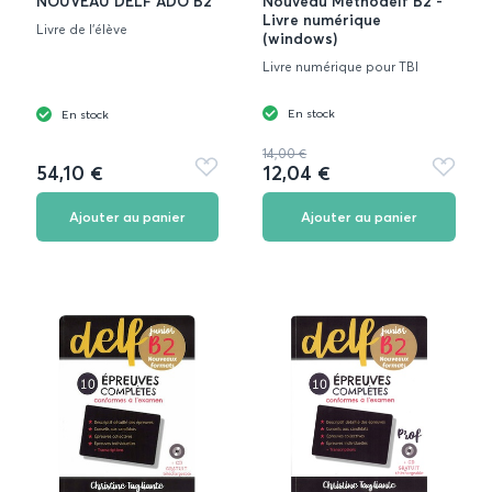
NOUVEAU DELF ADO B2
Nouveau Méthodelf B2 -
Livre numérique
Livre de l'élève
(windows)
Livre numérique pour TBI
En stock
En stock
14,00 €
54,10 €
12,04 €
Ajouter
Ajouter
aux
aux
favoris
favoris
Ajouter au panier
Ajouter au panier