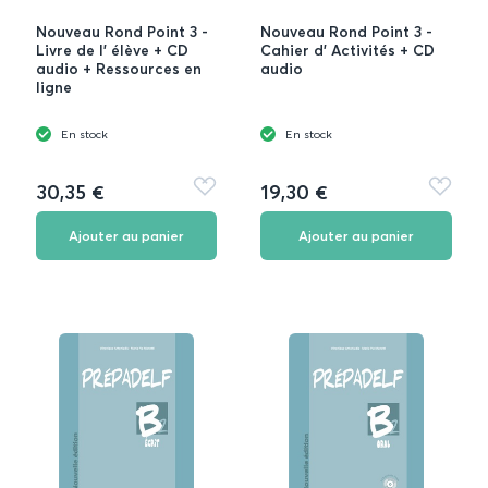
Nouveau Rond Point 3 -
Nouveau Rond Point 3 -
Livre de l' élève + CD
Cahier d' Activités + CD
audio + Ressources en
audio
ligne
En stock
En stock
30,35 €
19,30 €
Ajouter
Ajouter
aux
aux
favoris
favoris
Ajouter au panier
Ajouter au panier