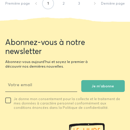
1
2
3
Première page
Dernière page
Newsletter
Abonnez-vous à notre
form
newsletter
Abonnez-vous aujourd'hui et soyez le premier à
découvrir nos dernières nouvelles.
Je m'abonne
Votre
Je donne mon consentement pour la collecte et le traitement de
email
mes données à caractère personnel conformément aux
conditions énoncées dans la Politique de confidentialité.