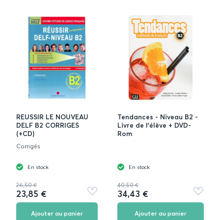
REUSSIR LE NOUVEAU
Tendances - Niveau B2 -
DELF B2 CORRIGES
Livre de l'élève + DVD-
(+CD)
Rom
Corrigés
En stock
En stock
26,50 €
40,50 €
23,85 €
34,43 €
Ajouter
Ajouter
aux
aux
favoris
favoris
Ajouter au panier
Ajouter au panier