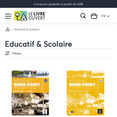
Livraison gratuite à partir de 40€
Le
Open
menu
FR
Rechercher
Cart
Livre
Educatif & Scolaire
Ouvert
Accueil
Educatif & Scolaire
Filtres