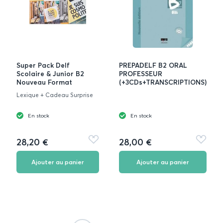
Super Pack Delf
PREPADELF B2 ORAL
Scolaire & Junior Β2
PROFESSEUR
Nouveau Format
(+3CDs+TRANSCRIPTIONS)
Lexique + Cadeau Surprise
En stock
En stock
28,20 €
28,00 €
Ajouter
Ajouter
aux
aux
favoris
favoris
Ajouter au panier
Ajouter au panier