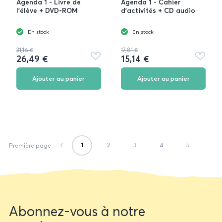
Agenda 1 - Livre de
Agenda 1 - Cahier
l'élève + DVD-ROM
d'activités + CD audio
En stock
En stock
31,16 €
17,81 €
26,49 €
15,14 €
Ajouter
Ajouter
aux
aux
favoris
favoris
Ajouter au panier
Ajouter au panier
1
2
3
4
5
Première page
Newsletter
Abonnez-vous à notre