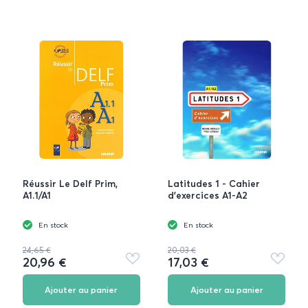
Réussir Le Delf Prim,
Latitudes 1 - Cahier
A1.1/A1
d'exercices A1-A2
En stock
En stock
24,65 €
20,03 €
20,96 €
17,03 €
Ajouter
Ajouter
aux
aux
favoris
favoris
Ajouter au panier
Ajouter au panier