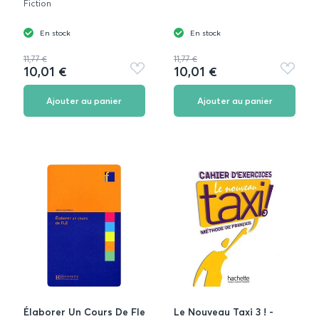
Fiction
En stock
En stock
11,77 €
11,77 €
10,01 €
10,01 €
Ajouter
Ajouter
aux
aux
favoris
favoris
Ajouter au panier
Ajouter au panier
Élaborer Un Cours De Fle
Le Nouveau Taxi 3 ! -