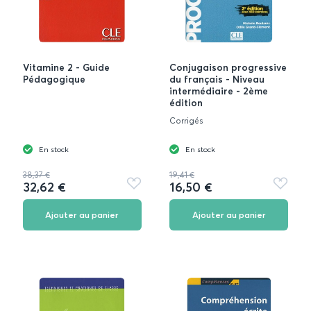
Vitamine 2 - Guide
Conjugaison progressive
Pédagogique
du français - Niveau
intermédiaire - 2ème
édition
Corrigés
En stock
En stock
38,37 €
19,41 €
32,62 €
16,50 €
Ajouter
Ajouter
aux
aux
favoris
favoris
Ajouter au panier
Ajouter au panier