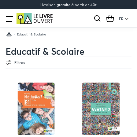
Livraison gratuite à partir de 40€
Le
Open
menu
FR
Rechercher
Cart
Livre
Educatif & Scolaire
Ouvert
Accueil
Educatif & Scolaire
Filtres