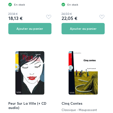
En stock
En stock
20,14 €
24,50 €
18,13 €
22,05 €
Ajouter
Ajouter
aux
aux
favoris
favoris
Ajouter au panier
Ajouter au panier
Peur Sur La Ville (+ CD
Cinq Contes
audio)
Classique - Maupassant