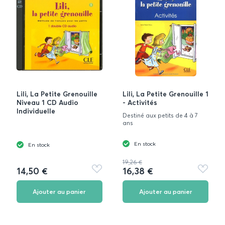
Lili, La Petite Grenouille
Lili, La Petite Grenouille 1
Niveau 1 CD Audio
- Activités
Individuelle
Destiné aux petits de 4 à 7
ans
En stock
En stock
19,26 €
14,50 €
16,38 €
Ajouter
Ajouter
aux
aux
favoris
favoris
Ajouter au panier
Ajouter au panier