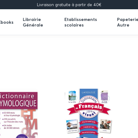
Livraison gratuite à partir de 40€
Librairie
Etablissements
Papeteri
Ebooks
Générale
scolaires
Autre
Expand
Expand
Expand
submenu
submenu
submenu