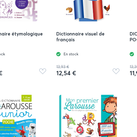
naire étymologique
Dictionnaire visuel de
DI
français
PO
ock
En stock
13,93 €
13,
€
12,54 €
11
Ajouter
Ajouter
aux
aux
favoris
favoris