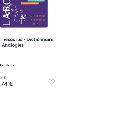
Thésaurus - Dictionnaire
 Analogies
En stock
93 €
,74 €
Ajouter
aux
favoris