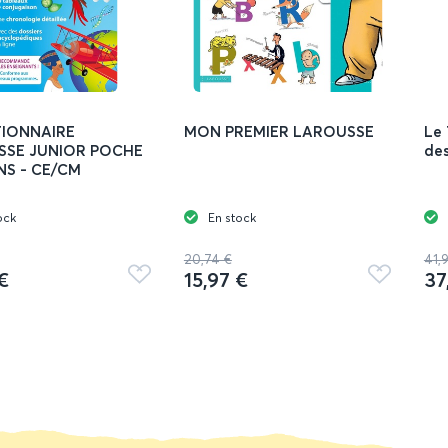
TIONNAIRE
MON PREMIER LAROUSSE
Le 
SSE JUNIOR POCHE
des
ANS - CE/CM
ock
En stock
20,74 €
41,
€
15,97 €
37
Ajouter
Ajouter
aux
aux
favoris
favoris