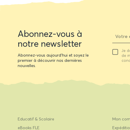
Newsletter
Abonnez-vous à
form
notre newsletter
Votre
Je d
email
Abonnez-vous aujourd'hui et soyez le
de m
premier à découvrir nos dernières
cond
nouvelles.
Educatif & Scolaire
Mon com
eBooks FLE
Expéditio