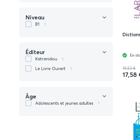
Niveau
1
B1
Diction
Éditeur
En st
1
Katranidou
19,53 €
1
Le Livre Ouvert
17,58 
Âge
1
Adolescents et jeunes adultes