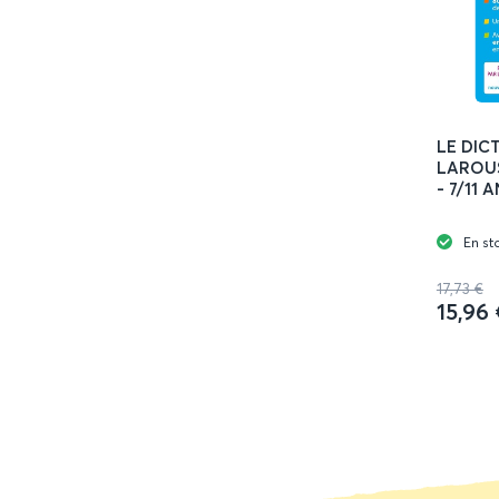
LE DIC
LAROU
- 7/11 
En st
17,73 €
15,96 