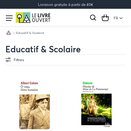
Livraison gratuite à partir de 40€
Le
Open
menu
FR
Rechercher
Cart
Livre
Educatif & Scolaire
Ouvert
Accueil
Educatif & Scolaire
Filtres