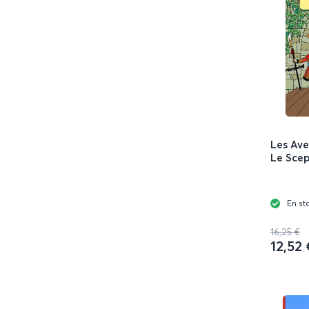
Les Ave
Le Scep
En st
16,25 €
12,52 