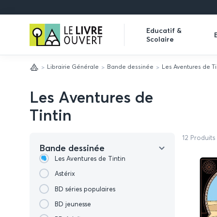
Le
Educatif &
Scolaire
Livre
Expand
Ouvert
submenu
Librairie Générale
Bande dessinée
Les Aventures de Ti
Accueil
Les Aventures de
Tintin
12 Produits
Bande dessinée
Les Aventures de Tintin
Astérix
BD séries populaires
BD jeunesse