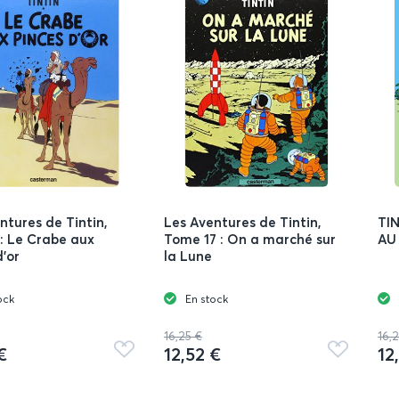
ntures de Tintin,
Les Aventures de Tintin,
TIN
: Le Crabe aux
Tome 17 : On a marché sur
AU
d'or
la Lune
ock
En stock
16,25 €
16,
€
12,52 €
12
Ajouter
Ajouter
aux
aux
favoris
favoris