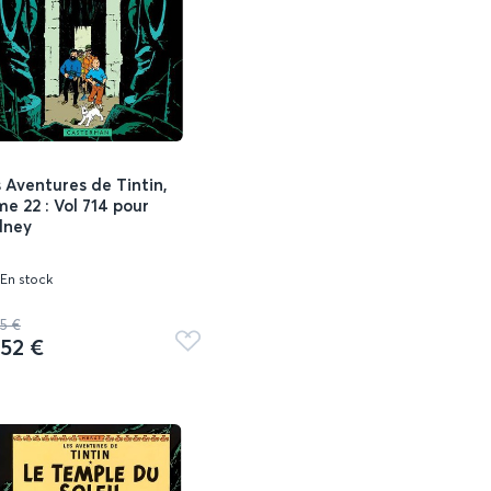
 Aventures de Tintin,
e 22 : Vol 714 pour
dney
En stock
25 €
,52 €
Ajouter
aux
favoris