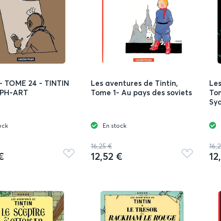
- TOME 24 - TINTIN
Les aventures de Tintin,
Les
LPH-ART
Tome 1- Au pays des soviets
Tom
Sy
ock
En stock
16,25 €
16,
€
12,52 €
12
Ajouter
Ajouter
aux
aux
favoris
favoris