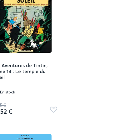
 Aventures de Tintin,
e 14 : Le temple du
eil
En stock
25 €
,52 €
Ajouter
aux
favoris