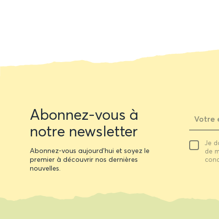
Newsletter
Abonnez-vous à
form
notre newsletter
Votre
Je d
email
Abonnez-vous aujourd'hui et soyez le
de m
premier à découvrir nos dernières
cond
nouvelles.