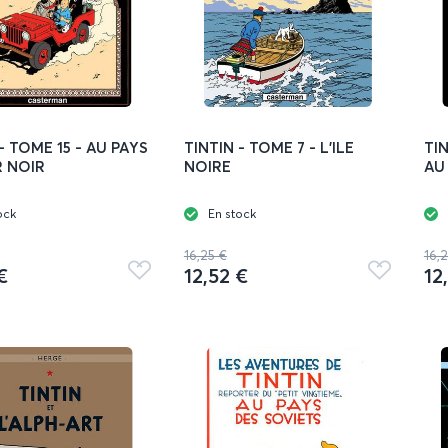
- TOME 15 - AU PAYS
TINTIN - TOME 7 - L'ILE
TIN
R NOIR
NOIRE
AU
ock
En stock
16,25 €
16,
€
12,52 €
12
Ajouter
Ajouter
aux
aux
favoris
favoris