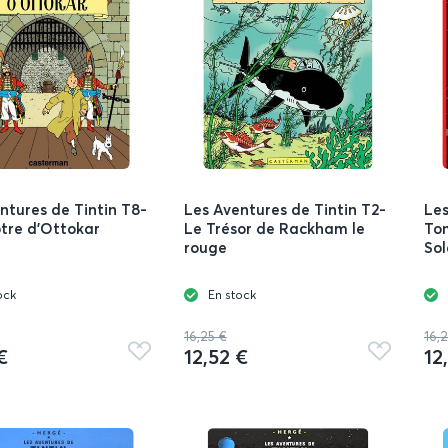
ntures de Tintin T8-
Les Aventures de Tintin T2-
Les
tre d'Ottokar
Le Trésor de Rackham le
Tom
rouge
Sol
ock
En stock
16,25 €
16,
€
12,52 €
12
Ajouter
Ajouter
aux
aux
favoris
favoris