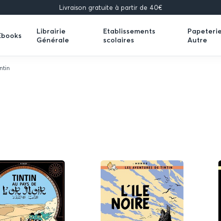
Livraison gratuite à partir de 40€
Librairie
Etablissements
Papeteri
Ebooks
Générale
scolaires
Autre
Expand
Expand
Expand
submenu
submenu
submenu
ntin