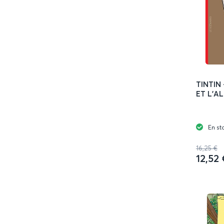
TINTIN 
ET L'A
En st
16,25 €
12,52 