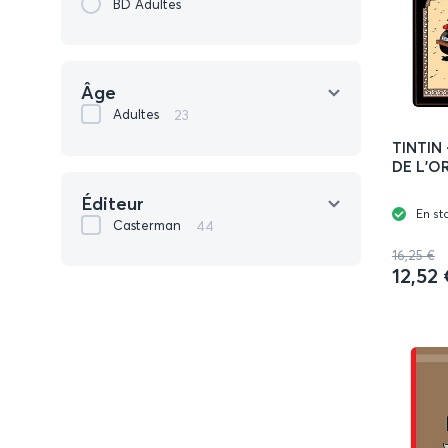
BD Adultes
Âge
23
Adultes
TINTIN 
DE L'O
Éditeur
En st
44
Casterman
16,25 €
12,52 