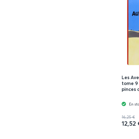
Les Ave
tome 9 
pinces 
En st
16,25 €
12,52 