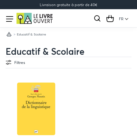
Livraison gratuite à partir de 40€
Le
Open
menu
FR
Rechercher
Cart
Livre
Educatif & Scolaire
Ouvert
Accueil
Educatif & Scolaire
Filtres