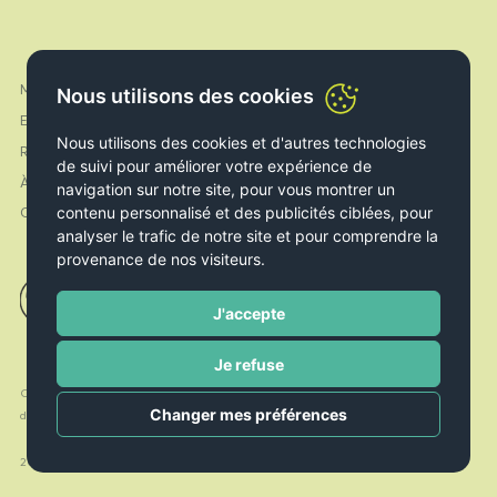
Mon compte
Nous utilisons des cookies
Facebook
Expédition & Livraison
Instagram
Nous utilisons des cookies et d'autres technologies
Retours & Echanges
de suivi pour améliorer votre expérience de
À propos de nous
navigation sur notre site, pour vous montrer un
contenu personnalisé et des publicités ciblées, pour
Contact
analyser le trafic de notre site et pour comprendre la
provenance de nos visiteurs.
J'accepte
Je refuse
Conditions
Politique de
Politique de
Changer mes préférences
d’utilisation
Cookies
confidentialité
2026 © Le Livre Ouvert. All rights reserved. Handcrafted by
Radial