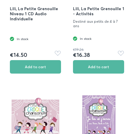
Lili, La Petite Grenouille
Lili, La Petite Grenouille 1
Niveau 1 CD Audio
- Activités
Individuelle
Destiné aux petits de 4 à 7
ans
In stock
In stock
€19.26
€14.50
€16.38
Add
Add
to
to
favorites
favorite
Add to cart
Add to cart