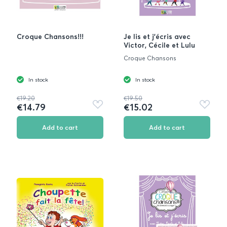
Croque Chansons!!!
Je lis et j’écris avec
Victor, Cécile et Lulu
Croque Chansons
In stock
In stock
€19.20
€19.50
€14.79
€15.02
Add
Add
to
to
favorites
favorite
Add to cart
Add to cart