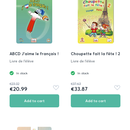
ABCD J’aime le français !
Choupette fait la fête ! 2
Livre de l'élève
Livre de l'élève
In stock
In stock
€23.32
€37.63
€20.99
€33.87
Add
Add
to
to
favorites
favorite
Add to cart
Add to cart