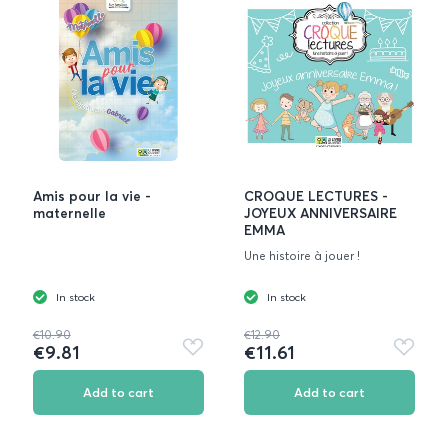
Amis pour la vie -
CROQUE LECTURES -
maternelle
JOYEUX ANNIVERSAIRE
EMMA
Une histoire à jouer !
In stock
In stock
€10.90
€12.90
€9.81
€11.61
Add
Add
to
to
favorites
favorite
Add to cart
Add to cart