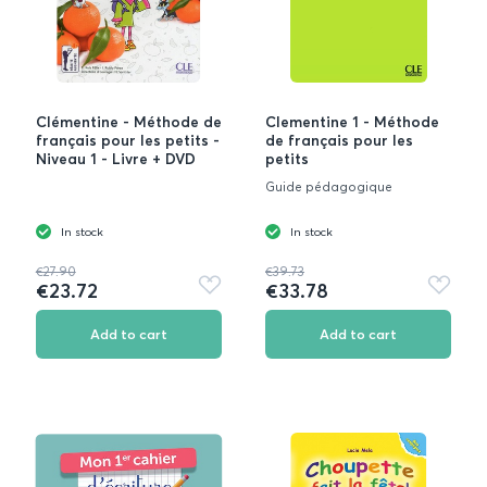
Clémentine - Méthode de
Clementine 1 - Méthode
français pour les petits -
de français pour les
Niveau 1 - Livre + DVD
petits
Guide pédagogique
In stock
In stock
€27.90
€39.73
€23.72
€33.78
Add
Add
to
to
favorites
favorite
Add to cart
Add to cart