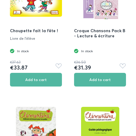
Choupette fait la fête !
Croque Chansons Pack Β
- Lecture & écriture
Livre de l'élève
In stock
In stock
€37.63
€36.50
€33.87
€31.39
Add
Add
to
to
favorites
favorite
Add to cart
Add to cart