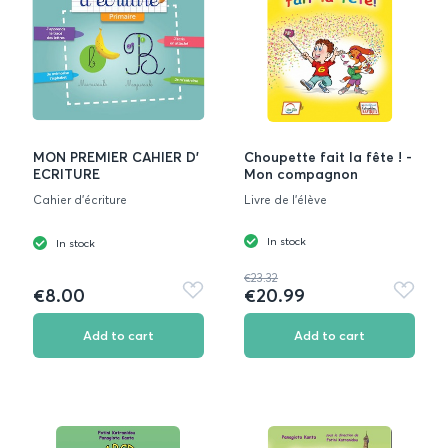
MON PREMIER CAHIER D'
Choupette fait la fête ! -
ECRITURE
Mon compagnon
Cahier d'écriture
Livre de l'élève
In stock
In stock
€23.32
€8.00
€20.99
Add
Add
to
to
favorites
favorite
Add to cart
Add to cart