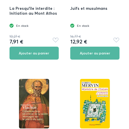
La Presqu'île interdite :
Juifs et musulmans
Initiation au Mont Athos
En stock
En stock
10,27 €
16,77 €
7,91 €
12,92 €
Ajouter
Ajouter
aux
aux
favoris
favoris
Ajouter au panier
Ajouter au panier