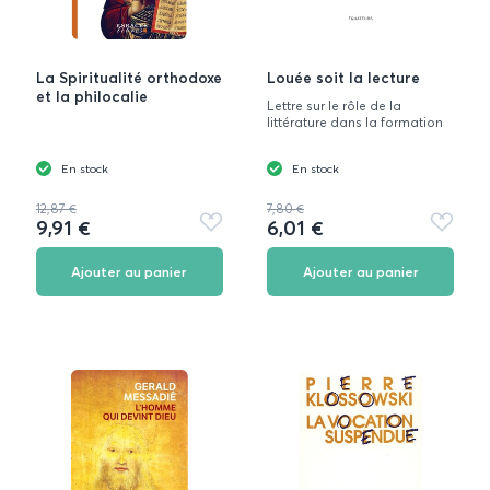
La Spiritualité orthodoxe
Louée soit la lecture
et la philocalie
Lettre sur le rôle de la
littérature dans la formation
En stock
En stock
12,87 €
7,80 €
9,91 €
6,01 €
Ajouter
Ajouter
aux
aux
favoris
favoris
Ajouter au panier
Ajouter au panier