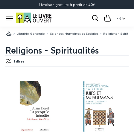
Livraison gratuite à partir de 40€
Le
Open
menu
FR
Rechercher
Cart
Livre
Librairie Générale
Sciences Humaines et Sociales
Religions - Spiritual
Ouvert
Accueil
Religions - Spiritualités
Filtres