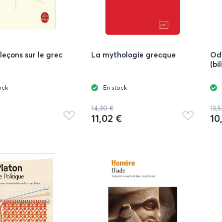
leçons sur le grec
La mythologie grecque
Od
(bi
ock
En stock
14,30 €
13,5
11,02 €
10
Ajouter
Ajouter
aux
aux
favoris
favoris