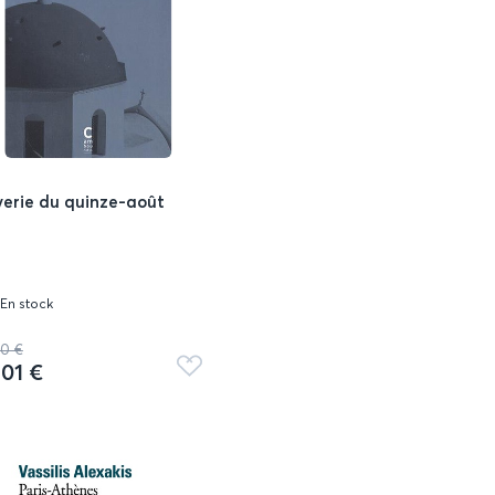
erie du quinze-août
En stock
00 €
,01 €
Ajouter
aux
favoris