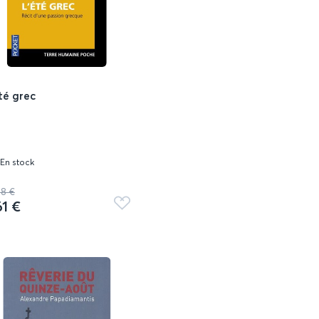
té grec
En stock
48 €
61 €
Ajouter
aux
favoris