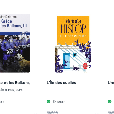
favoris
favoris
 et les Balkans, III
L'Île des oubliés
Une
cle à nos jours
ock
En stock
12,87 €
12,