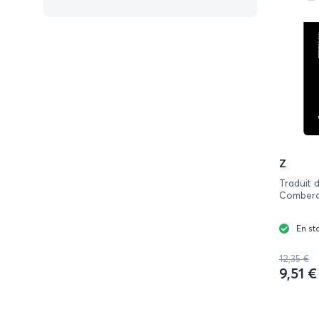
Z
Traduit 
Combero
En st
12,35 €
9,51 €