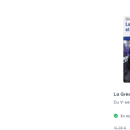
La Grèce
Du Vᵉ siè
En st
16,38 €