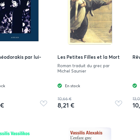
héodorakis par lui-
Les Petites Filles et la Mort
Rêv
Roman traduit du grec par
Michel Saunier
ock
En stock
10,66 €
13,
 €
8,21 €
10
Ajouter
Ajouter
aux
aux
favoris
favoris