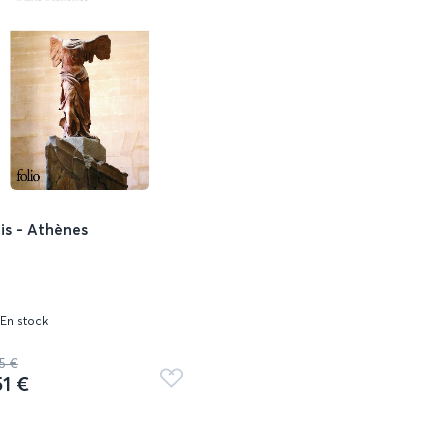
is - Athènes
En stock
5 €
51 €
Ajouter
aux
favoris