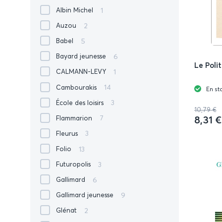
1
Albin Michel
2
Auzou
5
Babel
6
Bayard jeunesse
Le Poli
1
CALMANN-LEVY
14
Cambourakis
En st
3
École des loisirs
10,79 €
8,31 €
7
Flammarion
3
Fleurus
13
Folio
3
Futuropolis
6
Gallimard
9
Gallimard jeunesse
2
Glénat