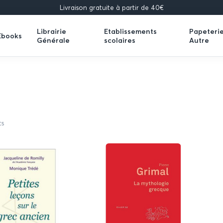
Livraison gratuite à partir de 40€
Librairie
Etablissements
Papeteri
Ebooks
Générale
scolaires
Autre
Expand
Expand
Expand
submenu
submenu
submenu
ts