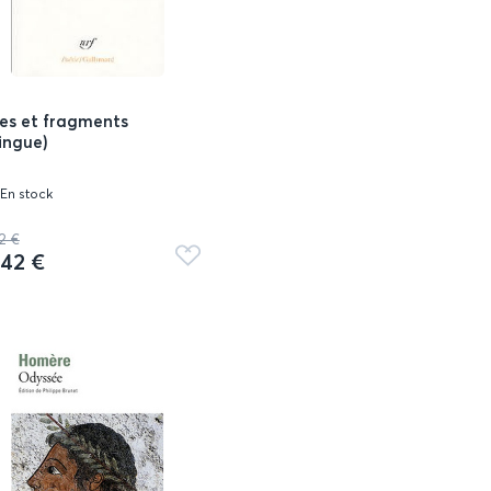
es et fragments
lingue)
En stock
2 €
,42 €
Ajouter
aux
favoris