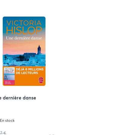
favoris
 dernière danse
En stock
87 €