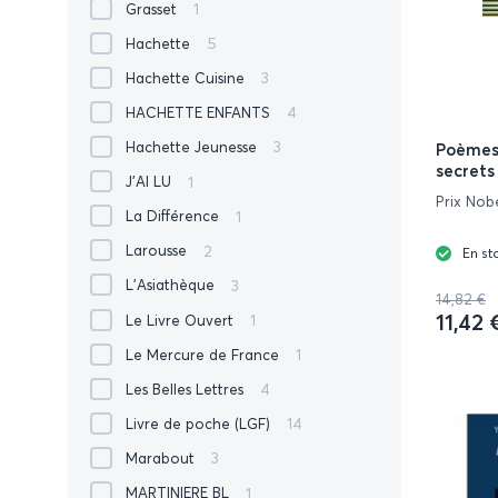
1
Grasset
5
Hachette
3
Hachette Cuisine
4
HACHETTE ENFANTS
3
Hachette Jeunesse
Poèmes 
secrets
1
J'AI LU
Prix Nobe
1
La Différence
2
Larousse
En st
3
L'Asiathèque
14,82 €
11,42 
1
Le Livre Ouvert
1
Le Mercure de France
4
Les Belles Lettres
14
Livre de poche (LGF)
3
Marabout
1
MARTINIERE BL