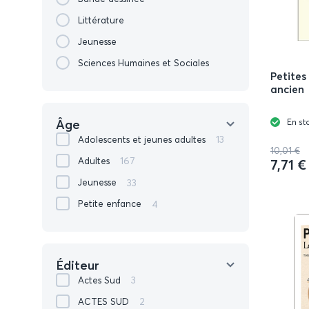
Littérature
Jeunesse
Sciences Humaines et Sociales
Petites 
ancien
Âge
En st
13
Adolescents et jeunes adultes
10,01 €
167
Adultes
7,71 €
33
Jeunesse
4
Petite enfance
Éditeur
3
Actes Sud
2
ACTES SUD