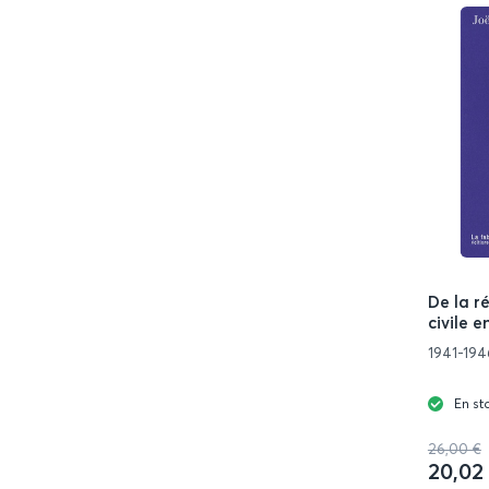
De la r
civile 
1941-194
En st
26,00 €
20,02