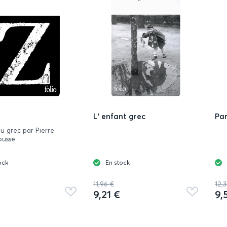
L' enfant grec
Par
du grec par Pierre
usse
ock
En stock
11,96 €
12,3
9,21 €
9,
Ajouter
Ajouter
aux
aux
favoris
favoris