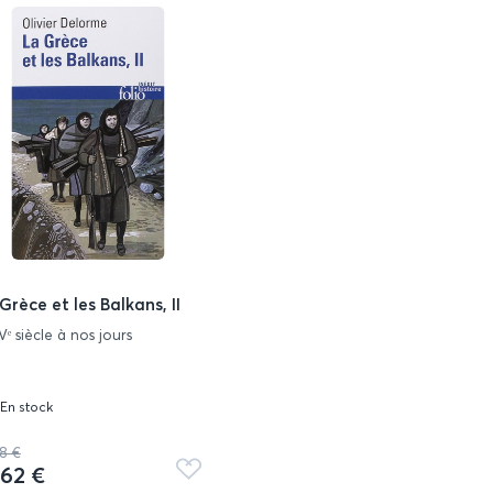
Grèce et les Balkans, II
ᵉ siècle à nos jours
En stock
38 €
,62 €
Ajouter
aux