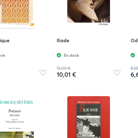
tique
Iliade
Od
ock
En stock
13,00 €
8,5
10,01 €
6,
Ajouter
Ajouter
aux
aux
favoris
favoris