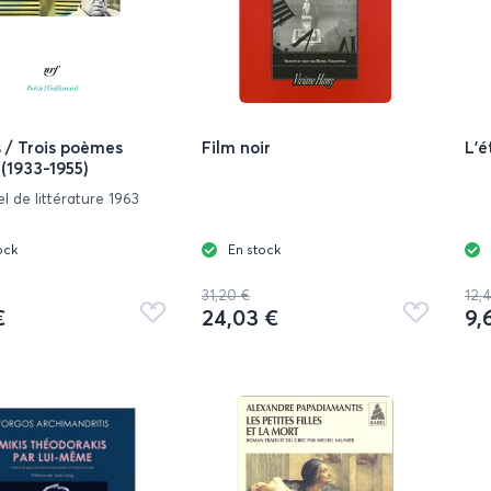
/ Trois poèmes
Film noir
L'é
 (1933-1955)
l de littérature 1963
ock
En stock
31,20 €
12,
€
24,03 €
9,
Ajouter
Ajouter
aux
aux
favoris
favoris