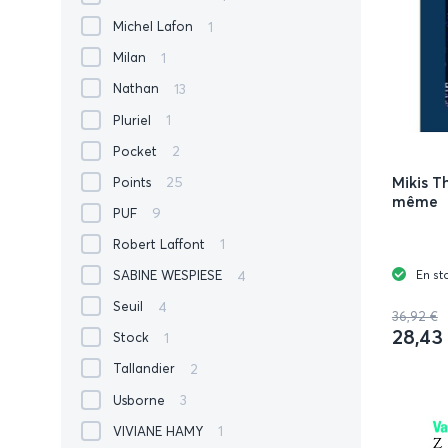
1
Michel Lafon
1
Milan
13
Nathan
1
Pluriel
2
Pocket
25
Mikis T
Points
même
9
PUF
1
Robert Laffont
4
En st
SABINE WESPIESE
4
Seuil
36,92 €
28,43
1
Stock
2
Tallandier
3
Usborne
1
VIVIANE ΗΑΜΥ