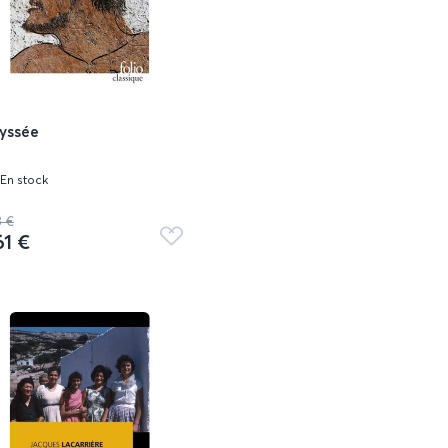
yssée
En stock
8 €
61 €
Ajouter
aux
favoris