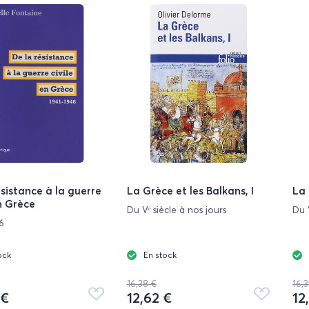
ésistance à la guerre
La Grèce et les Balkans, I
La 
en Grèce
Du Vᵉ siècle à nos jours
Du V
6
ock
En stock
16,38 €
16,
 €
12,62 €
12
Ajouter
Ajouter
aux
aux