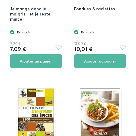
Je mange donc je
Fondues & raclettes
maigris... et je reste
mince !
En stock
En stock
9,20 €
13,00 €
7,09 €
10,01 €
Ajouter
Ajouter
aux
aux
favoris
favoris
Ajouter au panier
Ajouter au panier