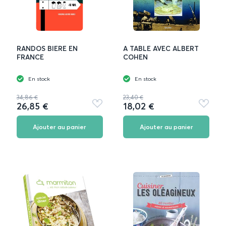
RANDOS BIERE EN
A TABLE AVEC ALBERT
FRANCE
COHEN
En stock
En stock
34,86 €
23,40 €
26,85 €
18,02 €
Ajouter
Ajouter
aux
aux
favoris
favoris
Ajouter au panier
Ajouter au panier