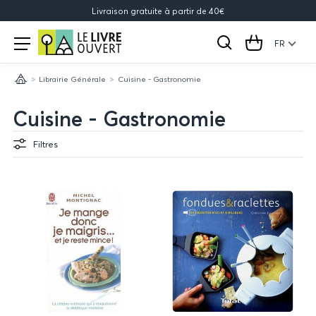
Livraison gratuite à partir de 40€
Le
Open
menu
FR
Rechercher
Cart
Livre
Librairie Générale
Cuisine - Gastronomie
Ouvert
Accueil
Cuisine - Gastronomie
Filtres