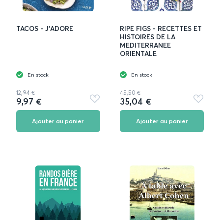
TACOS - J'ADORE
RIPE FIGS - RECETTES ET
HISTOIRES DE LA
MEDITERRANEE
ORIENTALE
En stock
En stock
12,94 €
45,50 €
9,97 €
35,04 €
Ajouter
Ajouter
aux
aux
favoris
favoris
Ajouter au panier
Ajouter au panier