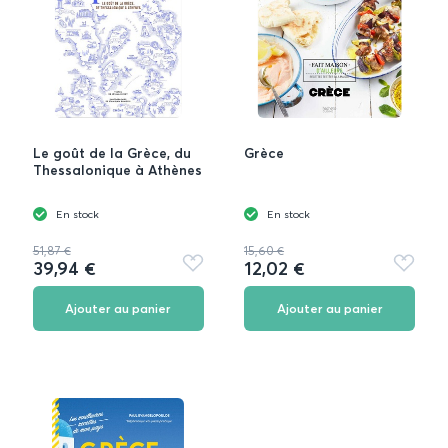
Le goût de la Grèce, du
Grèce
Thessalonique à Athènes
En stock
En stock
51,87 €
15,60 €
39,94 €
12,02 €
Ajouter
Ajouter
aux
aux
favoris
favoris
Ajouter au panier
Ajouter au panier