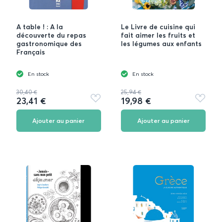
A table ! : A la
Le Livre de cuisine qui
découverte du repas
fait aimer les fruits et
gastronomique des
les légumes aux enfants
Français
En stock
En stock
30,40 €
25,94 €
23,41 €
19,98 €
Ajouter
Ajouter
aux
aux
favoris
favoris
Ajouter au panier
Ajouter au panier