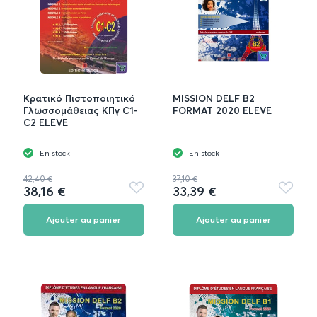
Κρατικό Πιστοποιητικό
MISSION DELF B2
Γλωσσομάθειας KΠγ C1-
FORMAT 2020 ELEVE
C2 ELEVE
En stock
En stock
42,40 €
37,10 €
38,16 €
33,39 €
Ajouter
Ajouter
aux
aux
favoris
favoris
Ajouter au panier
Ajouter au panier