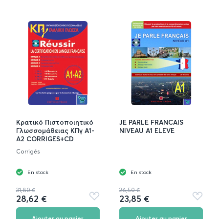
Κρατικό Πιστοποιητικό
JE PARLE FRANCAIS
Γλωσσομάθειας ΚΠγ A1-
NIVEAU A1 ELEVE
A2 CORRIGES+CD
Corrigés
En stock
En stock
31,80 €
26,50 €
28,62 €
23,85 €
Ajouter
Ajouter
aux
aux
favoris
favoris
Ajouter au panier
Ajouter au panier