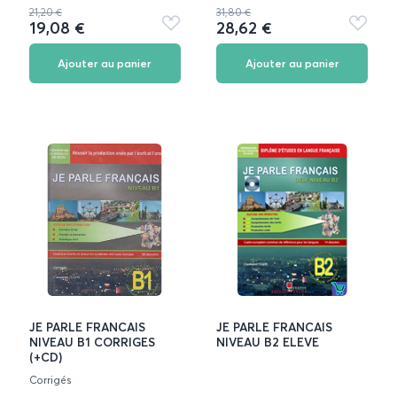
21,20 €
31,80 €
19,08 €
28,62 €
Ajouter
Ajouter
aux
aux
favoris
favoris
Ajouter au panier
Ajouter au panier
JE PARLE FRANCAIS
JE PARLE FRANCAIS
NIVEAU B1 CORRIGES
NIVEAU B2 ELEVE
(+CD)
Cοrrigés