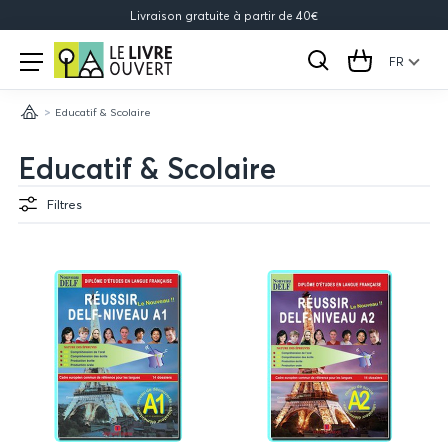
Livraison gratuite à partir de 40€
Le
Open
menu
FR
Rechercher
Cart
Livre
Educatif & Scolaire
Ouvert
Accueil
Educatif & Scolaire
Filtres