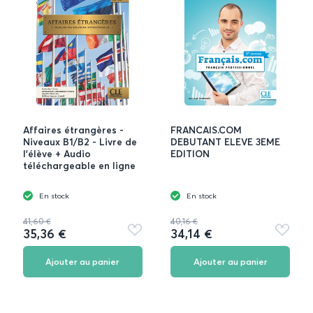
Affaires étrangères -
FRANCAIS.COM
Niveaux B1/B2 - Livre de
DEBUTANT ELEVE 3EME
l'élève + Audio
EDITION
téléchargeable en ligne
En stock
En stock
41,60 €
40,16 €
35,36 €
34,14 €
Ajouter
Ajouter
aux
aux
favoris
favoris
Ajouter au panier
Ajouter au panier