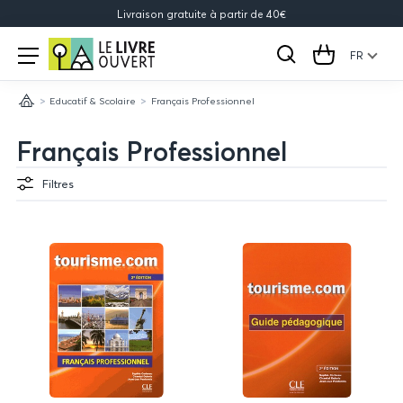
Livraison gratuite à partir de 40€
Le
Open
menu
FR
Rechercher
Cart
Livre
Educatif & Scolaire
Français Professionnel
Ouvert
Accueil
Français Professionnel
Filtres