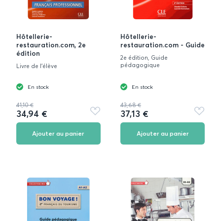
Hôtellerie-
Hôtellerie-
restauration.com, 2e
restauration.com - Guide
édition
2e édition, Guide
pédagogique
Livre de l'élève
En stock
En stock
41,10 €
43,68 €
34,94 €
37,13 €
Ajouter
Ajouter
aux
aux
favoris
favoris
Ajouter au panier
Ajouter au panier