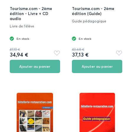
Tourisme.com - 2ème
Tourisme.com - 2ème
édition - Livre + CD
édition (Guide)
audio
Guide pédagogique
Livre de l'élève
En stock
En stock
41,10 €
43,68 €
34,94 €
37,13 €
Ajouter
Ajouter
aux
aux
favoris
favoris
Ajouter au panier
Ajouter au panier