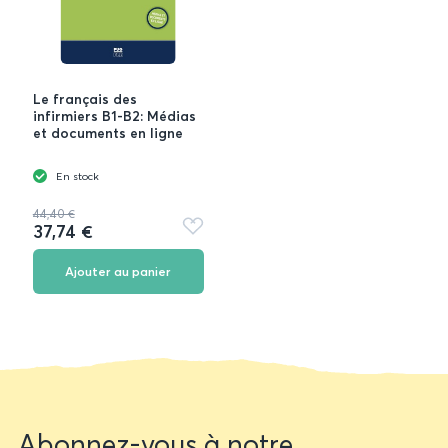
Le français des
infirmiers B1-B2: Médias
et documents en ligne
En stock
44,40 €
37,74 €
Ajouter
aux
favoris
Ajouter au panier
Newsletter
Abonnez-vous à notre