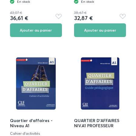
En stock
En stock
43,07 €
38,67 €
36,61 €
32,87 €
Ajouter
Ajouter
aux
aux
favoris
favoris
Ajouter au panier
Ajouter au panier
Quartier d'affaires -
QUARTIER D'AFFAIRES
Niveau A1
NIV.A1 PROFESSEUR
Cahier d'activités