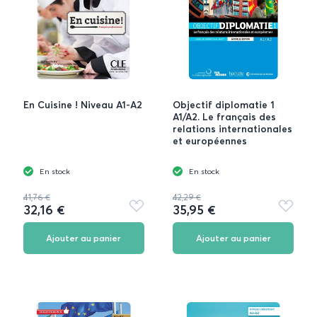
En Cuisine ! Niveau A1-A2
Objectif diplomatie 1
A1/A2. Le français des
relations internationales
et européennes
En stock
En stock
41,76 €
42,29 €
32,16 €
35,95 €
Ajouter
Ajouter
aux
aux
favoris
favoris
Ajouter au panier
Ajouter au panier