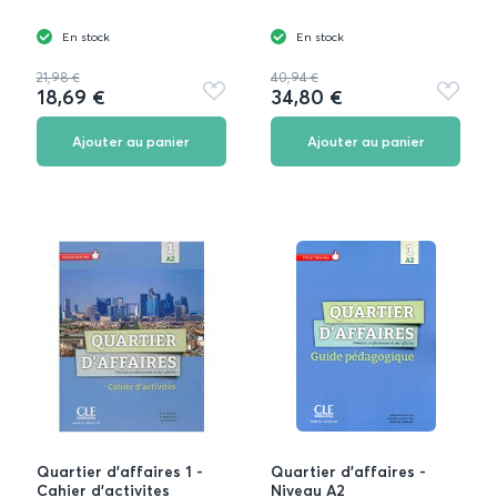
En stock
En stock
21,98 €
40,94 €
18,69 €
34,80 €
Ajouter
Ajouter
aux
aux
favoris
favoris
Ajouter au panier
Ajouter au panier
Quartier d'affaires 1 -
Quartier d'affaires -
Cahier d'activites
Niveau A2