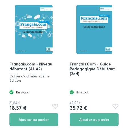
Français.com - Niveau
Français.Com - Guide
débutant (A1-A2)
Pedagogique Débutant
(3ed)
Cahier d'activités - 3ème
édition
En stock
En stock
21,84 €
42,02 €
18,57 €
35,72 €
Ajouter
Ajouter
aux
aux
favoris
favoris
Ajouter au panier
Ajouter au panier