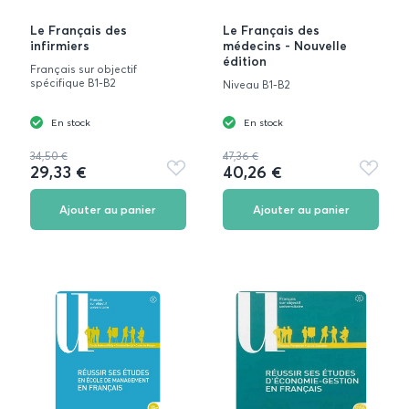
Le Français des
Le Français des
infirmiers
médecins - Nouvelle
édition
Français sur objectif
spécifique B1-B2
Niveau B1-B2
En stock
En stock
34,50 €
47,36 €
29,33 €
40,26 €
Ajouter
Ajouter
aux
aux
favoris
favoris
Ajouter au panier
Ajouter au panier