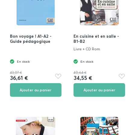
Bon voyage ! A1-A2 -
En cuisine et en salle -
Guide pédagogique
B1-B2
Livre + CD Rom
En stock
En stock
43,07 €
40,64 €
36,61 €
34,55 €
Ajouter
Ajouter
aux
aux
favoris
favoris
Ajouter au panier
Ajouter au panier