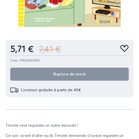
Produit
5,71 €
7,41 €
Ajouter
aux
favoris
Code: 9782324035593
Rupture de stock
Livraison gratuite à partir de 40€
Timoté veut regarder un autre épisode !
Ce soir, avant d'aller au lit, Timoté demande s'il peut regarder un