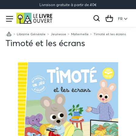
Livraison gratuite à partir de 40€
Le
Open
menu
FR
Rechercher
Cart
Livre
Librairie Générale
Jeunesse
Maternelle
Timoté et les écrans
Ouvert
Accueil
Timoté et les écrans