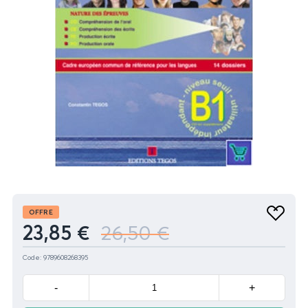
Produit
OFFRE
Ajouter
23,85 €
26,50 €
aux
favoris
Code: 9789608268395
Minus
Plus
-
+