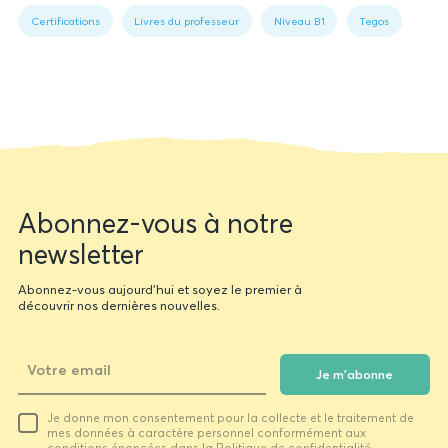
1:
Certifications
Livres du professeur
Niveau B1
Tegos
Book
data
Newsletter
Abonnez-vous à notre
form
newsletter
Abonnez-vous aujourd'hui et soyez le premier à
découvrir nos dernières nouvelles.
Je m'abonne
Votre
Je donne mon consentement pour la collecte et le traitement de
email
mes données à caractère personnel conformément aux
conditions énoncées dans la Politique de confidentialité.