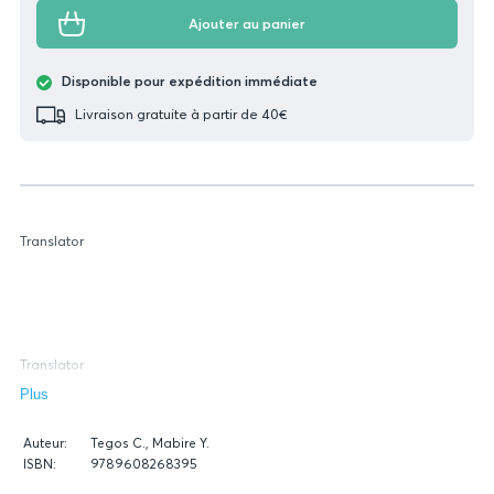
Ajouter au panier
Disponible pour expédition immédiate
Livraison gratuite à partir de 40€
Translator
Translator
Plus
Données
Auteur:
Tegos C., Mabire Y.
relatives
ISBN:
9789608268395
du
Figure
livre
Translator