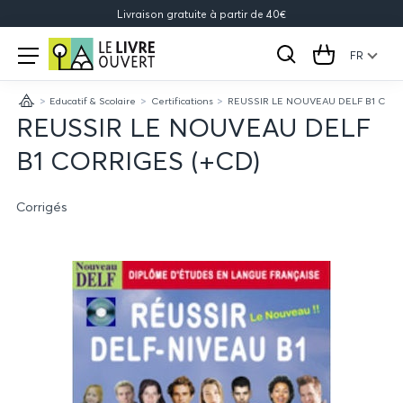
Livraison gratuite à partir de 40€
Le
Open
menu
FR
Rechercher
Cart
Livre
Educatif & Scolaire
Certifications
REUSSIR LE NOUVEAU DELF B1 COR
Ouvert
Accueil
REUSSIR LE NOUVEAU DELF
B1 CORRIGES (+CD)
Corrigés