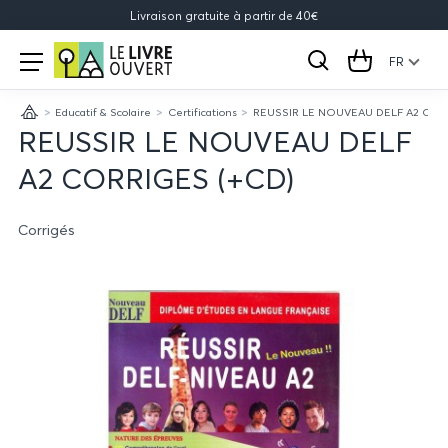
Livraison gratuite à partir de 40€
Le
Open
menu
FR
Rechercher
Cart
Livre
Educatif & Scolaire
Certifications
REUSSIR LE NOUVEAU DELF A2 COR
Ouvert
Accueil
REUSSIR LE NOUVEAU DELF
A2 CORRIGES (+CD)
Corrigés