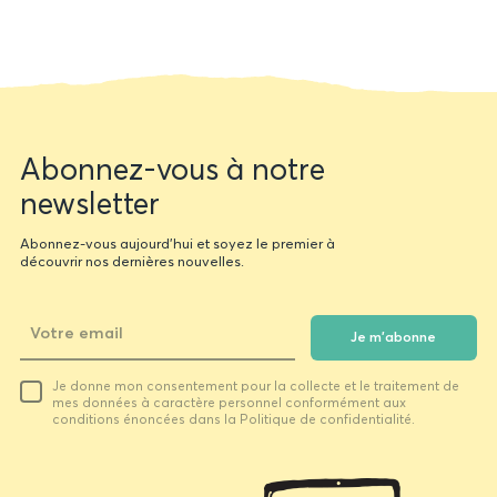
Newsletter
Abonnez-vous à notre
form
newsletter
Abonnez-vous aujourd'hui et soyez le premier à
découvrir nos dernières nouvelles.
Je m'abonne
Votre
Je donne mon consentement pour la collecte et le traitement de
email
mes données à caractère personnel conformément aux
conditions énoncées dans la Politique de confidentialité.