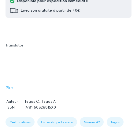
Disponible pour expédition immédiate
Livraison gratuite à partir de 40€
Translator
Plus
Données
Auteur:
Tegos C., Tegos A.
relatives
ISBN:
978960826815Χ0
du
Figure
livre
1:
Certifications
Livres du professeur
Niveau A2
Tegos
Book
data