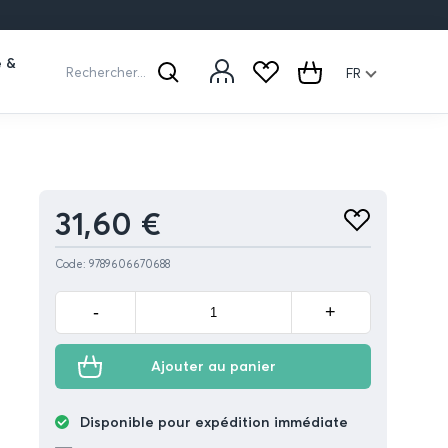
e &
Rechercher...
FR
Rechercher
Cart
Produit
31,60 €
Ajouter
aux
favoris
Code: 9789606670688
Minus
Plus
-
+
Ajouter au panier
Disponible pour expédition immédiate