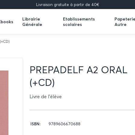
Livraison gratuite à partir de 40€
Librairie
Etablissements
Papeteri
Ebooks
Générale
scolaires
Autre
Expand
Expand
Expand
submenu
submenu
submenu
(+CD)
PREPADELF A2 ORAL
(+CD)
Livre de l'élève
Données
ISBN:
9789606670688
relatives
Figure
du