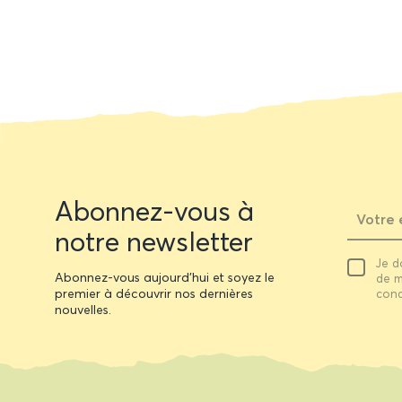
Newsletter
Abonnez-vous à
form
notre newsletter
Votre
Je d
email
Abonnez-vous aujourd'hui et soyez le
de m
premier à découvrir nos dernières
cond
nouvelles.