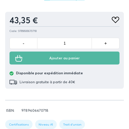
Produit
43,35 €
Ajouter
aux
favoris
Code: 9789606670718
Minus
Plus
-
+
Ajouter au panier
Disponible pour expédition immédiate
Livraison gratuite à partir de 40€
Données
ISBN:
9789606670718
relatives
Figure
du
1:
livre
Certifications
Niveau A1
Trait d'union
Book