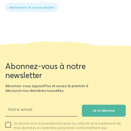
data
Adolescents et jeunes adultes
Newsletter
Abonnez-vous à notre
form
newsletter
Abonnez-vous aujourd'hui et soyez le premier à
découvrir nos dernières nouvelles.
Je m'abonne
Votre
Je donne mon consentement pour la collecte et le traitement de
email
mes données à caractère personnel conformément aux