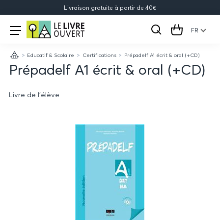
Livraison gratuite à partir de 40€
Le
Open
menu
FR
Rechercher
Cart
Livre
Educatif & Scolaire
Certifications
Prépadelf A1 écrit & oral (+CD)
Ouvert
Accueil
Prépadelf A1 écrit & oral (+CD)
Livre de l'élève