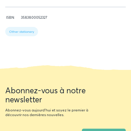
Données
ISBN:
3583800052327
relatives
Figure
du
1:
livre
Other stationary
Book
data
Newsletter
Abonnez-vous à notre
form
newsletter
Abonnez-vous aujourd'hui et soyez le premier à
découvrir nos dernières nouvelles.