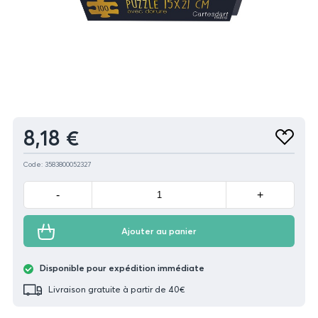
Produit
8,18 €
Ajouter
aux
favoris
Code: 3583800052327
Minus
Plus
-
+
Ajouter au panier
Disponible pour expédition immédiate
Livraison gratuite à partir de 40€