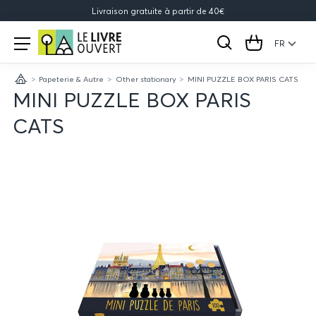
Livraison gratuite à partir de 40€
Le
Open
menu
FR
Rechercher
Cart
Livre
Papeterie & Autre
Other stationary
MINI PUZZLE BOX PARIS CATS
Ouvert
Accueil
MINI PUZZLE BOX PARIS
CATS