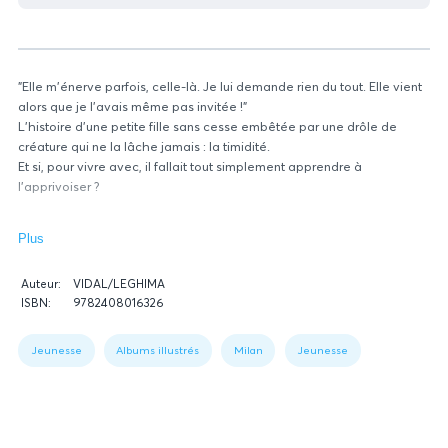
"Elle m'énerve parfois, celle-là. Je lui demande rien du tout. Elle vient
alors que je l'avais même pas invitée !"
L'histoire d'une petite fille sans cesse embêtée par une drôle de
créature qui ne la lâche jamais : la timidité.
Et si, pour vivre avec, il fallait tout simplement apprendre à
l'apprivoiser ?
Plus
Données
Auteur:
VIDAL/LEGHIMA
relatives
ISBN:
9782408016326
du
Figure
livre
1:
Jeunesse
Albums illustrés
Milan
Jeunesse
Book
data