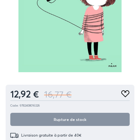
Produit
12,92 €
16,77 €
Ajouter
aux
favoris
Code: 9782408016326
Rupture de stock
Livraison gratuite à partir de 40€