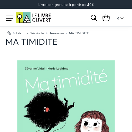
Livraison gratuite à partir de 40€
Le
Open
menu
FR
Rechercher
Cart
Livre
Librairie Générale
Jeunesse
MA TIMIDITE
Ouvert
Accueil
MA TIMIDITE