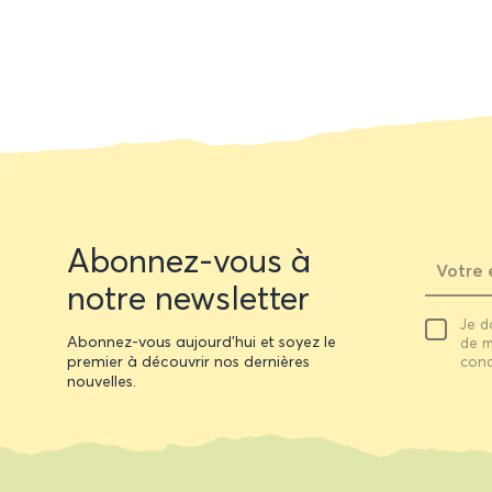
Newsletter
Abonnez-vous à
form
notre newsletter
Votre
Je d
email
Abonnez-vous aujourd'hui et soyez le
de m
premier à découvrir nos dernières
cond
nouvelles.