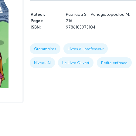
Données
Auteur:
Patrikiou S. , Panagiotopoulou M.
relatives
Pages:
216
du
ISBN:
9786185975104
livre
Figure
1:
Book
Grammaires
Livres du professeur
data
Niveau A1
Le Livre Ouvert
Petite enfance