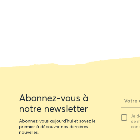
Newsletter
Abonnez-vous à
form
notre newsletter
Votre
Je d
email
Abonnez-vous aujourd'hui et soyez le
de m
premier à découvrir nos dernières
cond
nouvelles.