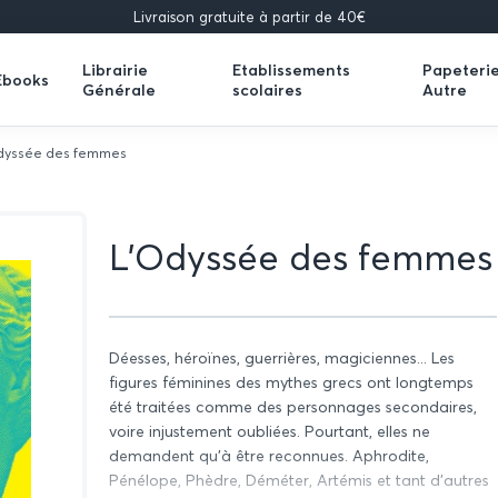
Livraison gratuite à partir de 40€
Librairie
Etablissements
Papeteri
Ebooks
Générale
scolaires
Autre
Expand
Expand
Expand
submenu
submenu
submenu
dyssée des femmes
L'Odyssée des femmes
Déesses, héroïnes, guerrières, magiciennes... Les
figures féminines des mythes grecs ont longtemps
été traitées comme des personnages secondaires,
voire injustement oubliées. Pourtant, elles ne
demandent qu'à être reconnues. Aphrodite,
Pénélope, Phèdre, Déméter, Artémis et tant d'autres