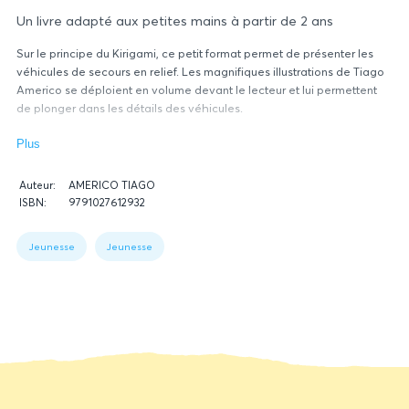
Un livre adapté aux petites mains à partir de 2 ans
Sur le principe du Kirigami, ce petit format permet de présenter les
véhicules de secours en relief. Les magnifiques illustrations de Tiago
Americo se déploient en volume devant le lecteur et lui permettent
de plonger dans les détails des véhicules.
Plus
Données
Auteur:
AMERICO TIAGO
relatives
ISBN:
9791027612932
du
Figure
livre
1:
Jeunesse
Jeunesse
Book
data