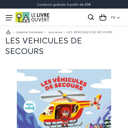
Livraison gratuite à partir de 40€
Le
Open
menu
FR
Rechercher
Cart
Livre
Librairie Générale
Jeunesse
LES VEHICULES DE SECOURS
Ouvert
Accueil
LES VEHICULES DE
SECOURS