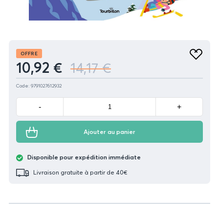
Produit
OFFRE
Ajouter
10,92 €
14,17 €
aux
favoris
Code: 9791027612932
Minus
Plus
-
+
Ajouter au panier
Disponible pour expédition immédiate
Livraison gratuite à partir de 40€