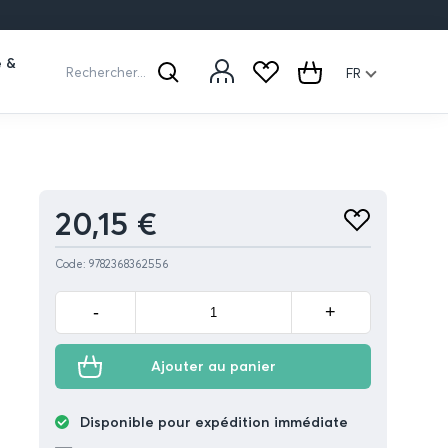
e &
Rechercher...
FR
Rechercher
Cart
Produit
20,15 €
Ajouter
aux
favoris
Code: 9782368362556
Minus
Plus
-
+
Ajouter au panier
Disponible pour expédition immédiate