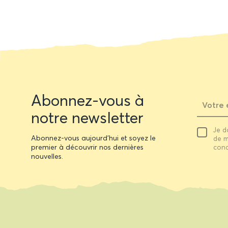
Newsletter
Abonnez-vous à
form
notre newsletter
Votre
Je d
email
Abonnez-vous aujourd'hui et soyez le
de m
premier à découvrir nos dernières
cond
nouvelles.