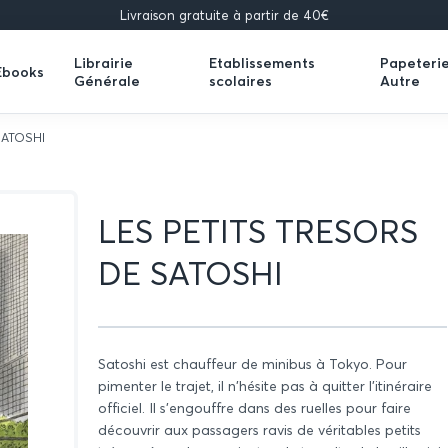
Livraison gratuite à partir de 40€
Librairie
Etablissements
Papeteri
Ebooks
Générale
scolaires
Autre
Expand
Expand
Expand
submenu
submenu
submenu
SATOSHI
LES PETITS TRESORS
DE SATOSHI
Satoshi est chauffeur de minibus à Tokyo. Pour
pimenter le trajet, il n'hésite pas à quitter l'itinéraire
officiel. Il s'engouffre dans des ruelles pour faire
découvrir aux passagers ravis de véritables petits