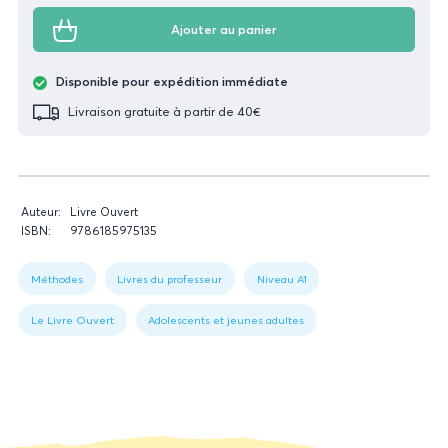
Ajouter au panier
Disponible pour expédition immédiate
Livraison gratuite à partir de 40€
Données
Auteur:
Livre Ouvert
relatives
ISBN:
9786185975135
du
Figure
livre
1:
Méthodes
Livres du professeur
Niveau A1
Book
data
Le Livre Ouvert
Adolescents et jeunes adultes