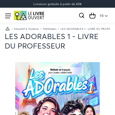
Livraison gratuite à partir de 40€
Le
Open
menu
FR
Rechercher
Cart
Livre
Educatif & Scolaire
Méthodes
LES ADORABLES 1 - LIVRE DU PROFESS
Ouvert
Accueil
LES ADORABLES 1 - LIVRE
DU PROFESSEUR