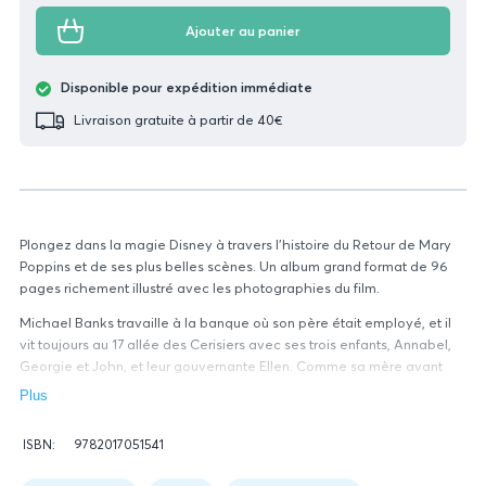
Ajouter au panier
Disponible pour expédition immédiate
Livraison gratuite à partir de 40€
Plongez dans la magie Disney à travers l’histoire du Retour de Mary
Poppins et de ses plus belles scènes. Un album grand format de 96
pages richement illustré avec les photographies du film.
Michael Banks travaille à la banque où son père était employé, et il
vit toujours au 17 allée des Cerisiers avec ses trois enfants, Annabel,
Georgie et John, et leur gouvernante Ellen. Comme sa mère avant
elle, Jane Banks se bat pour les droits des ouvriers et apporte son
Plus
aide à la famille de Michael. Lorsque la famille subit une perte
tragique, Mary Poppins réapparaît magiquement dans la vie de la
Données
ISBN:
9782017051541
famille. Avec l’aide de Jack, l’allumeur de réverbères toujours
relatives
Figure
du
optimiste, Mary va tout faire pour que la joie et l’émerveillement