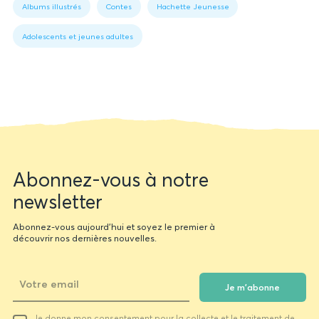
1:
livre
reviennent dans leur existence…
Albums illustrés
Contes
Hachette Jeunesse
Book
data
Adolescents et jeunes adultes
Newsletter
Abonnez-vous à notre
form
newsletter
Abonnez-vous aujourd'hui et soyez le premier à
découvrir nos dernières nouvelles.
Je m'abonne
Votre
Je donne mon consentement pour la collecte et le traitement de