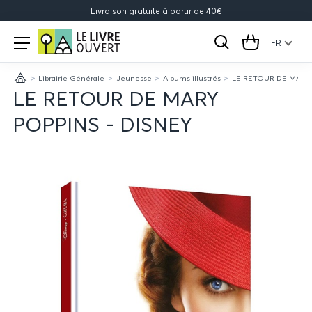
Livraison gratuite à partir de 40€
Le
Open
menu
FR
Rechercher
Cart
Livre
Librairie Générale
Jeunesse
Albums illustrés
LE RETOUR DE MARY 
Ouvert
Accueil
LE RETOUR DE MARY
POPPINS - DISNEY