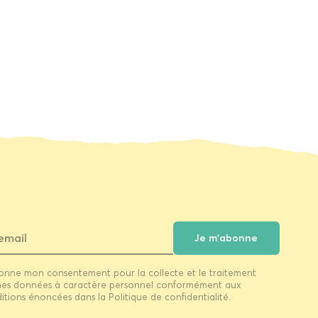
livres apparaissent, parmi nombre d'autres, Pessoa
tentant de devenir bibliothécaire, Matisse postulant
au poste de "contrôleur du droit des pauvres" ou
encore le capitaine Achab et le mystère de sa jambe
abandonnée à Moby Dick. En fait, ces milliers de
pages qui occupent nos étagères sont peuplées de
fantômes bien vivants qui, une fois rencontrés, ne
nous quittent plus.
Jacques Bonnet est éditeur et traducteur. Il a publié
plusieurs ouvrages parmi lesquels Lorenzo Lotto
(Adam Biro, 1997) et À l'enseigne de l'amitié (Liana
Lévi, 2003).
Je m'abonne
onne mon consentement pour la collecte et le traitement
es données à caractère personnel conformément aux
itions énoncées dans la Politique de confidentialité.