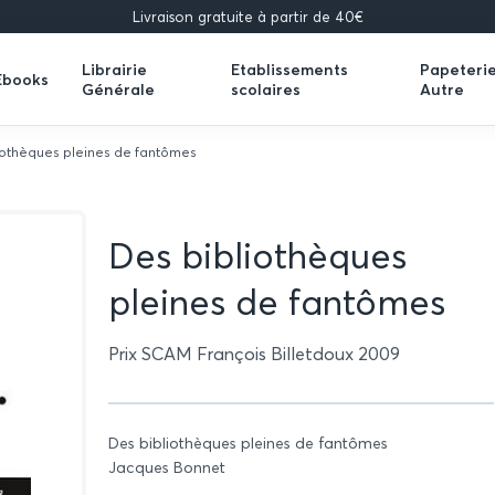
Livraison gratuite à partir de 40€
Librairie
Etablissements
Papeteri
Ebooks
Générale
scolaires
Autre
Expand
Expand
Expand
submenu
submenu
submenu
iothèques pleines de fantômes
Des bibliothèques
pleines de fantômes
Prix SCAM François Billetdoux 2009
Des bibliothèques pleines de fantômes
Jacques Bonnet