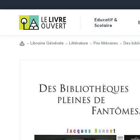
Le
Educatif &
Scolaire
Livre
Expand
Ouvert
submenu
Librairie Générale
Littérature
Prix littéraires
Des bibl
Accueil