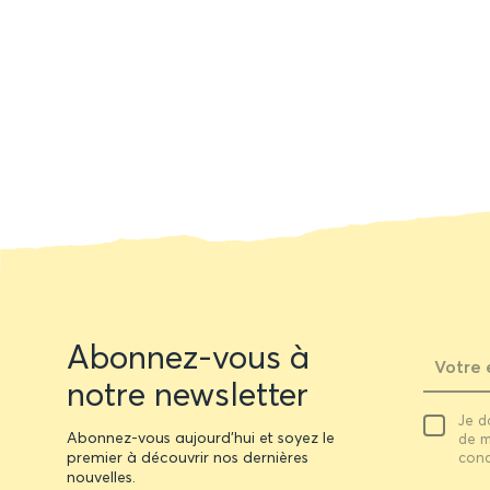
Newsletter
Abonnez-vous à
form
notre newsletter
Votre
Je d
email
Abonnez-vous aujourd'hui et soyez le
de m
premier à découvrir nos dernières
cond
nouvelles.