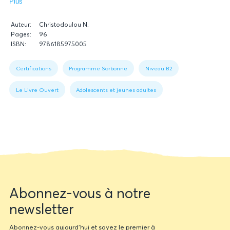
Plus
Données
Auteur:
Christodoulou N.
relatives
Pages:
96
du
ISBN:
9786185975005
livre
Translator
Figure
1:
Certifications
Programme Sorbonne
Niveau B2
Book
data
Le Livre Ouvert
Adolescents et jeunes adultes
Translator
Translator
Newsletter
Abonnez-vous à notre
form
newsletter
Translator
Abonnez-vous aujourd'hui et soyez le premier à