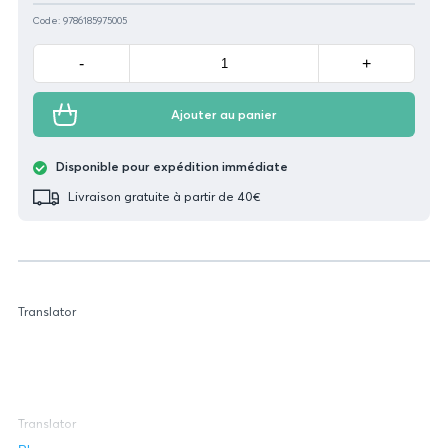
Code: 9786185975005
Minus
Plus
-
+
Ajouter au panier
Disponible pour expédition immédiate
Livraison gratuite à partir de 40€
Translator
Translator