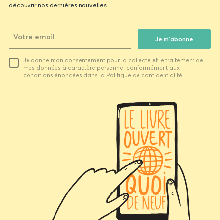
découvrir nos dernières nouvelles.
Je m'abonne
Translator
Votre
Je donne mon consentement pour la collecte et le traitement de
email
mes données à caractère personnel conformément aux
conditions énoncées dans la Politique de confidentialité.
Translator