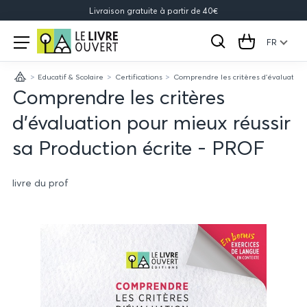
Livraison gratuite à partir de 40€
Le
Open
menu
FR
Rechercher
Cart
Livre
Educatif & Scolaire
Certifications
Comprendre les critères d'évaluation 
Ouvert
Accueil
Comprendre les critères
d'évaluation pour mieux réussir
sa Production écrite - PROF
livre du prof