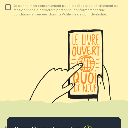
Votre
Je donne mon consentement pour la collecte et le traitement de
email
mes données à caractère personnel conformément aux
conditions énoncées dans la Politique de confidentialité.
Mon compte
Facebook