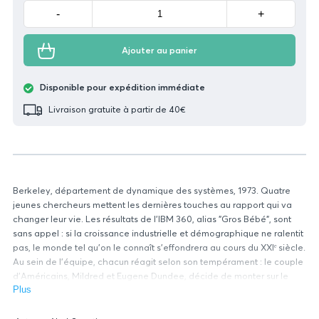
Minus
Plus
-
+
Ajouter au panier
Disponible pour expédition immédiate
Livraison gratuite à partir de 40€
Berkeley, département de dynamique des systèmes, 1973. Quatre
jeunes chercheurs mettent les dernières touches au rapport qui va
changer leur vie. Les résultats de l'IBM 360, alias "Gros Bébé", sont
sans appel : si la croissance industrielle et démographique ne ralentit
pas, le monde tel qu'on le connaît s'effondrera au cours du XXIᵉ siècle.
Au sein de l'équipe, chacun réagit selon son tempérament : le couple
d'Américains, Mildred et Eugene Dundee, décide de monter sur le
ring pour alerter l'opinion ; le Français Paul Quérillot songe à sa
Plus
carrière ; et l'énigmatique Johannes Gudsonn, le Norvégien, surdoué
Données
des maths ? Gudsonn, on ne sait pas trop. Certains disent qu'il est