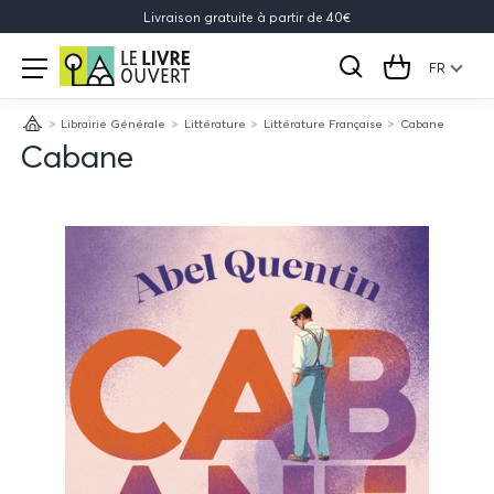
Livraison gratuite à partir de 40€
Le
Open
menu
FR
Rechercher
Cart
Livre
Librairie Générale
Littérature
Littérature Française
Cabane
Ouvert
Accueil
Cabane