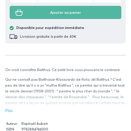
Ajouter au panier
Disponible pour expédition immédiate
Livraison gratuite à partir de 40€
On croit connaître Balthus. Ce petit livre vous prouvera le contraire.
Qui ne connaît pas Balthasar Klossowski de Rola, dit Balthus ? C'est
peu de dire qu'il y a un "mythe Balthus ", ce peintre qui a traversé tout
le siècle dernier (1908-2001) : " peintre le plus cher du monde ", " le
dernier des classiques ", " l'ermite de Rossinière "... Pour beaucoup, le
peintre de La leçon de guitare incarne par excellence l'artiste hors du
temps à l'oeuvre rare. L'exact opposé d'un Picasso. En même temps,
Plus
il flotte dans son sillage une odeur de soufre, du fait de la jeunesse et
des poses équivoques de ses modèles féminins. Délaissant les idées
Données
Auteur:
Raphaël Aubert
reçues, revisitant en toute liberté la vie et l'oeuvre de Balthus,
relatives
ISBN:
9782884744300