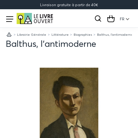
Livraison gratuite à partir de 40€
Le
Open
menu
FR
Rechercher
Cart
Livre
Librairie Générale
Littérature
Biographies
Balthus, l'antimoderne
Ouvert
Accueil
Balthus, l'antimoderne