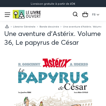
Livraison gratuite à partir de 40€
Le
Open
menu
FR
Rechercher
Cart
Livre
Librairie Générale
Bande dessinée
Une aventure d'Astérix. Volume 36
Ouvert
Accueil
Une aventure d'Astérix. Volume
36, Le papyrus de César