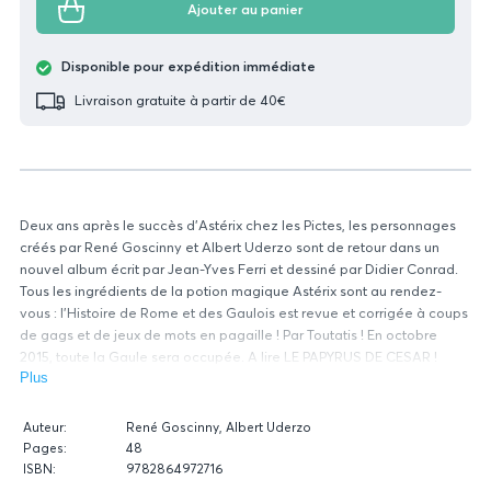
Ajouter au panier
Disponible pour expédition immédiate
Livraison gratuite à partir de 40€
Deux ans après le succès d'Astérix chez les Pictes, les personnages
créés par René Goscinny et Albert Uderzo sont de retour dans un
nouvel album écrit par Jean-Yves Ferri et dessiné par Didier Conrad.
Tous les ingrédients de la potion magique Astérix sont au rendez-
vous : l'Histoire de Rome et des Gaulois est revue et corrigée à coups
de gags et de jeux de mots en pagaille ! Par Toutatis ! En octobre
2015, toute la Gaule sera occupée. A lire LE PAPYRUS DE CESAR !
Plus
Données
Auteur:
René Goscinny, Albert Uderzo
relatives
Pages:
48
du
ISBN:
9782864972716
livre
Figure