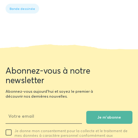
1:
Bande dessinée
Book
data
Newsletter
Abonnez-vous à notre
form
newsletter
Abonnez-vous aujourd'hui et soyez le premier à
découvrir nos dernières nouvelles.
Je m'abonne
Votre
Je donne mon consentement pour la collecte et le traitement de
email
mes données à caractère personnel conformément aux