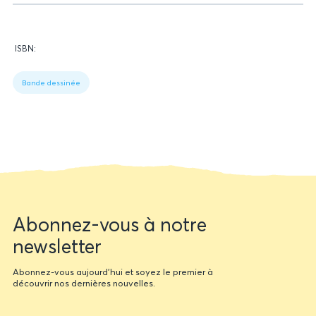
Données
ISBN:
relatives
Figure
du
1:
livre
Bande dessinée
Book
data
Newsletter
Abonnez-vous à notre
form
newsletter
Abonnez-vous aujourd'hui et soyez le premier à
découvrir nos dernières nouvelles.