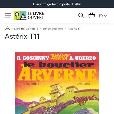
Livraison gratuite à partir de 40€
Le
Open
menu
FR
Rechercher
Cart
Livre
Librairie Générale
Bande dessinée
Astérix T11
Ouvert
Accueil
Astérix T11