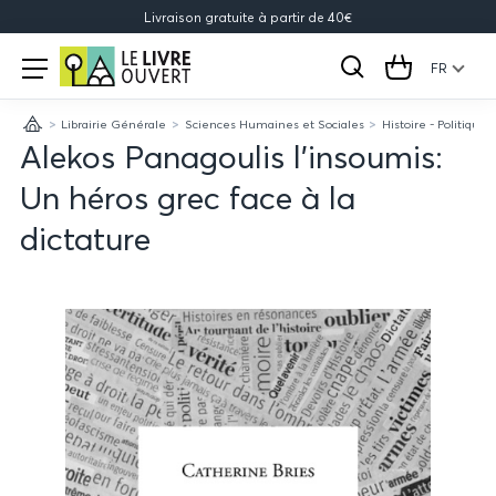
Livraison gratuite à partir de 40€
Le
Open
menu
FR
Rechercher
Cart
Livre
Librairie Générale
Sciences Humaines et Sociales
Histoire - Politique
Ouvert
Accueil
Alekos Panagoulis l'insoumis:
Un héros grec face à la
dictature