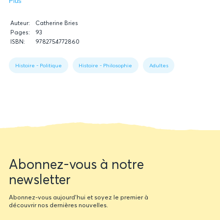
Inspirée par ces mots de René Cassin, Catherine Bries évoque un
Plus
héros grec des temps modernes dont l’histoire a trop estompé le
Données
chemin et l’engagement. Une mise en lumière indispensable quand
Auteur:
Catherine Bries
relatives
résonne à nouveau le bruit des bottes.
Pages:
93
du
ISBN:
9782754772860
livre
Figure
1:
Histoire - Politique
Histoire - Philosophie
Adultes
Book
data
Newsletter
Abonnez-vous à notre
form
newsletter
Abonnez-vous aujourd'hui et soyez le premier à
découvrir nos dernières nouvelles.