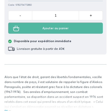
Code: 9782754772860
Minus
Plus
-
+
Ajouter au panier
Disponible pour expédition immédiate
Livraison gratuite à partir de 40€
Alors que l’état de droit, garant des libertés fondamentales, vacille
dans nombre de pays, il est salutaire de rappeler la figure d’Alekos
Panagoulis, poète et résistant grec face à la dictature des colonels
(1967-1974). Ses années d’emprisonnement, son combat
parlementaire, sa disparition dans un accident suspect en 1976 sont
relatés dans cet essai qui prend les atours d’un récit lyrique. « Celui
qui s’endort en démocratie pourrait se réveiller en dictature ».