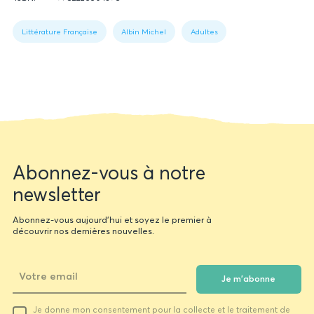
du
Figure
La romancière signe une oeuvre poignante et intime où fiction et
livre
1:
réalité se confondent, dressant le portrait bouleversant de sa mère et
Littérature Française
Albin Michel
Adultes
Book
d'une enfance en résistance
.
France Info
data
Newsletter
Abonnez-vous à notre
form
newsletter
Abonnez-vous aujourd'hui et soyez le premier à
découvrir nos dernières nouvelles.
Je m'abonne
Votre
Je donne mon consentement pour la collecte et le traitement de
email