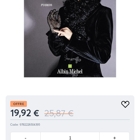
Produit
OFFRE
Ajouter
19,92 €
25,87 €
aux
favoris
Code: 9782226504395
Minus
Plus
-
+