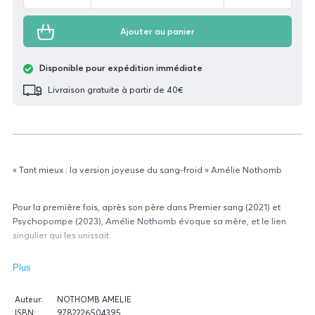
Ajouter au panier
Disponible pour expédition immédiate
Livraison gratuite à partir de 40€
« Tant mieux : la version joyeuse du sang-froid » Amélie Nothomb
Pour la première fois, après son père dans
Premier sang
(2021) et
Psychopompe
(2023), Amélie Nothomb évoque sa mère, et le lien
singulier qui les unissait.
Plus
Poignant.
La Tribune Dimanche
Données
Auteur:
NOTHOMB AMELIE
Percutant, prenant et jubilatoire.
Le Parisien
relatives
ISBN:
9782226504395