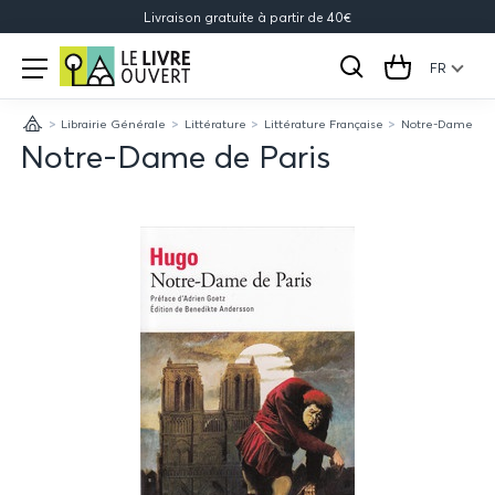
Livraison gratuite à partir de 40€
Le
Open
menu
FR
Rechercher
Cart
Livre
Librairie Générale
Littérature
Littérature Française
Notre-Dame de P
Ouvert
Accueil
Notre-Dame de Paris