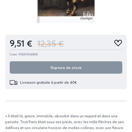
Produit
9,51 €
12,35 €
Ajouter
aux
favoris
Code: 9782070345830
Rupture de stock
Livraison gratuite à partir de 40€
« Il était là, grave, immobile, absorbé dans un regard et dans une
pensée. Tout Paris était sous ses pieds, avec les mille flèches de ses
édifices et son circulaire horizon de molles collines, avec son fleuve