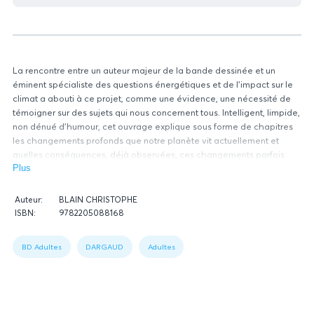
La rencontre entre un auteur majeur de la bande dessinée et un
éminent spécialiste des questions énergétiques et de l’impact sur le
climat a abouti à ce projet, comme une évidence, une nécessité de
témoigner sur des sujets qui nous concernent tous. Intelligent, limpide,
non dénué d’humour, cet ouvrage explique sous forme de chapitres
les changements profonds que notre planète vit actuellement et
quelles conséquences, déjà observées, ces changements parfois
radicaux signifient. Jean-Marc Jancovici étaye sa vision
Plus
remarquablement argumentée en plaçant la question de l’énergie et
Données
du changement climatique au coeur de sa réflexion tout en évoquant
Auteur:
BLAIN CHRISTOPHE
relatives
les enjeux économiques (la course à la croissance à tout prix est-elle
ISBN:
9782205088168
du
Figure
un leurre ?), écologiques et sociétaux. Ce témoignage éclairé s’avère
livre
1:
précieux, passionnant et invite à la réflexion sur des sujets parfois
BD Adultes
DARGAUD
Adultes
Book
clivants, notamment celui de la transition énergétique. Christophe
data
Blain se place dans le rôle du candide, à la façon de son livre "En
cuisine avec Alain Passard" et de "Quai d’Orsay" signé avec
l’expertise d’un coauteur : un pavé de 120 pages indispensable pour
mieux comprendre notre monde, tout simplement !