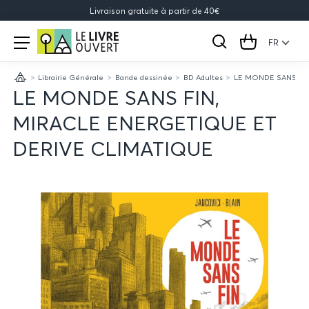
Livraison gratuite à partir de 40€
Le
Open
menu
FR
Rechercher
Cart
Livre
Librairie Générale
Bande dessinée
BD Adultes
LE MONDE SANS FIN
Ouvert
Accueil
LE MONDE SANS FIN,
MIRACLE ENERGETIQUE ET
DERIVE CLIMATIQUE