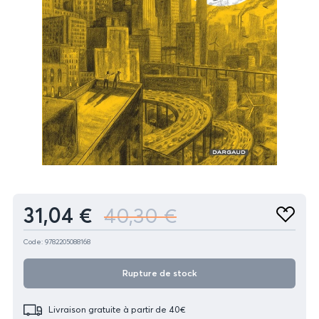
Produit
31,04 €
40,30 €
Ajouter
aux
favoris
Code: 9782205088168
Rupture de stock
Livraison gratuite à partir de 40€