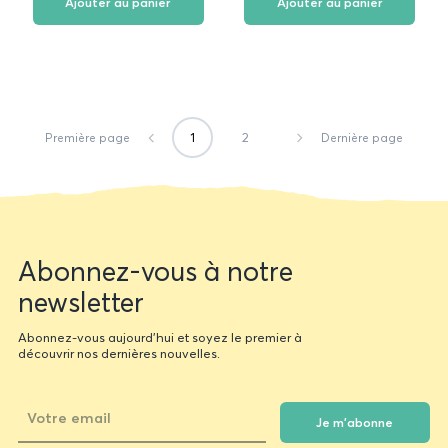
Ajouter au panier
Ajouter au panier
1
2
Première page
Dernière page
Newsletter
Abonnez-vous à notre
form
newsletter
Abonnez-vous aujourd'hui et soyez le premier à
découvrir nos dernières nouvelles.
Je m'abonne