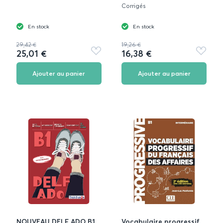
Corrigés
En stock
En stock
29,42 €
19,26 €
25,01 €
16,38 €
Ajouter
Ajouter
aux
aux
favoris
favoris
Ajouter au panier
Ajouter au panier
NOUVEAU DELF ADO B1
Vocabulaire progressif