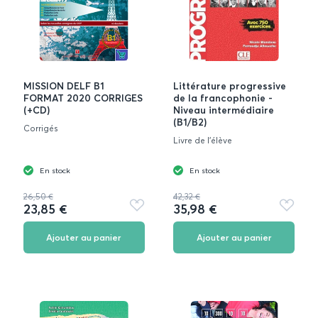
MISSION DELF B1
Littérature progressive
FORMAT 2020 CORRIGES
de la francophonie -
(+CD)
Niveau intermédiaire
(B1/B2)
Corrigés
Livre de l'élève
En stock
En stock
26,50 €
42,32 €
23,85 €
35,98 €
Ajouter
Ajouter
aux
aux
favoris
favoris
Ajouter au panier
Ajouter au panier