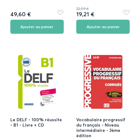
22,59 €
49,60 €
19,21 €
Ajouter
Ajouter
aux
aux
favoris
favoris
Ajouter au panier
Ajouter au panier
Le DELF - 100% réussite
Vocabulaire progressif
- B1 - Livre + CD
du français - Niveau
intermédiaire - 3ème
édition