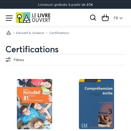
Livraison gratuite à partir de 40€
Le
Open
menu
FR
Rechercher
Cart
Livre
Educatif & Scolaire
Certifications
Ouvert
Accueil
Certifications
Filtres