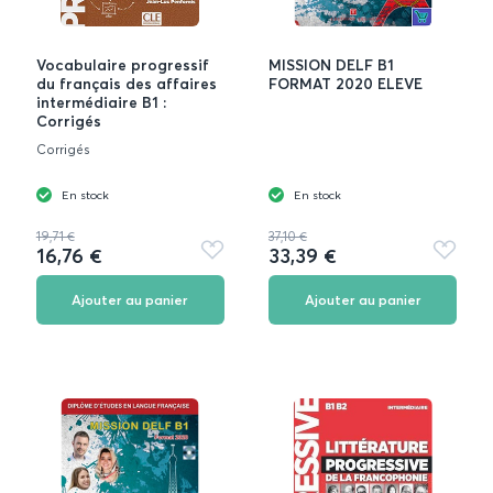
Vocabulaire progressif
MISSION DELF B1
du français des affaires
FORMAT 2020 ELEVE
intermédiaire B1 :
Corrigés
Corrigés
En stock
En stock
19,71 €
37,10 €
16,76 €
33,39 €
Ajouter
Ajouter
aux
aux
favoris
favoris
Ajouter au panier
Ajouter au panier