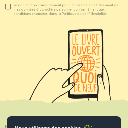
Votre
Je donne mon consentement pour la collecte et le traitement de
email
mes données à caractère personnel conformément aux
conditions énoncées dans la Politique de confidentialité.
Mon compte
Facebook