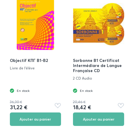
Objectif ΚΠΓ Β1-Β2
Sorbonne B1 Certificat
Intermédiare de Langue
Livre de l'élève
Française CD
2 CD Audio
En stock
En stock
36,30 €
20,46 €
31,22 €
18,42 €
Ajouter
Ajouter
aux
aux
favoris
favoris
Ajouter au panier
Ajouter au panier