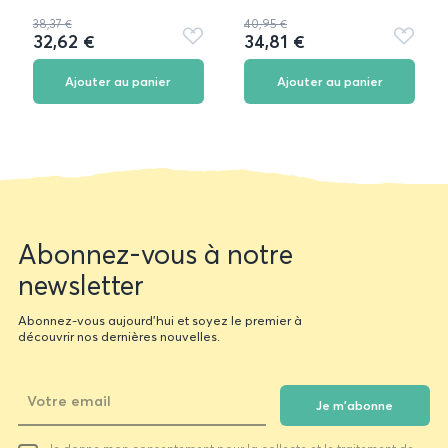
38,37 €
40,95 €
32,62 €
34,81 €
Ajouter
Ajouter
aux
aux
favoris
favoris
Ajouter au panier
Ajouter au panier
Newsletter
Abonnez-vous à notre
form
newsletter
Abonnez-vous aujourd'hui et soyez le premier à
découvrir nos dernières nouvelles.
Je m'abonne
Votre