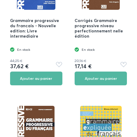
Grammaire progressive
Corrigés Grammaire
du francais - Nouvelle
progressive niveau
edition: Livre
perfectionnement nelle
intermediaire
édition
En stock
En stock
44,25 €
20,16 €
37,62 €
17,14 €
Ajouter
Ajouter
aux
aux
favoris
favoris
Ajouter au panier
Ajouter au panier