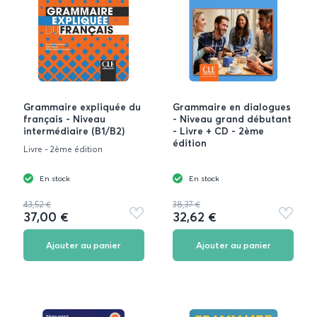
Grammaire expliquée du
Grammaire en dialogues
français - Niveau
- Niveau grand débutant
intermédiaire (B1/B2)
- Livre + CD - 2ème
édition
Livre - 2ème édition
En stock
En stock
43,52 €
38,37 €
37,00 €
32,62 €
Ajouter
Ajouter
aux
aux
favoris
favoris
Ajouter au panier
Ajouter au panier