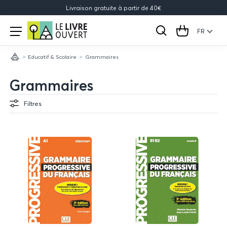
Livraison gratuite à partir de 40€
Le
Open
menu
FR
Rechercher
Cart
Livre
Educatif & Scolaire
Grammaires
Ouvert
Accueil
Grammaires
Filtres