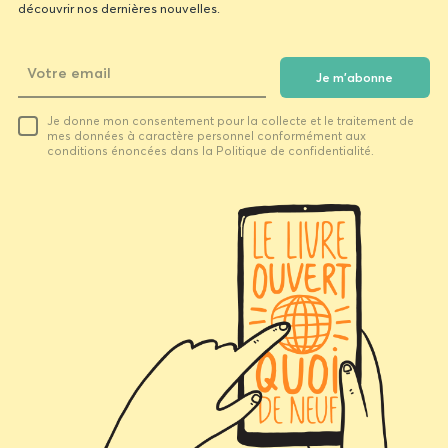
découvrir nos dernières nouvelles.
Je m'abonne
Votre
Je donne mon consentement pour la collecte et le traitement de
email
mes données à caractère personnel conformément aux
conditions énoncées dans la Politique de confidentialité.