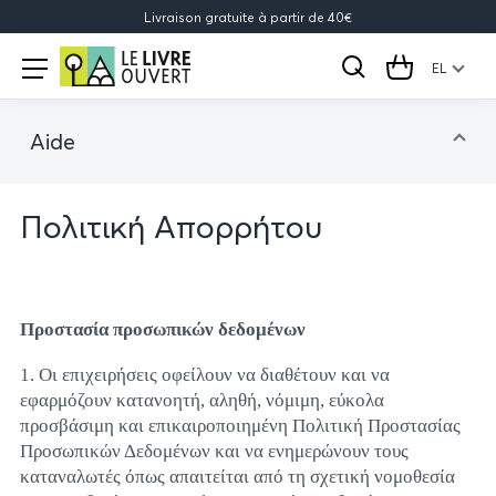
Livraison gratuite à partir de 40€
Le
Open
menu
EL
Rechercher
Cart
Livre
Ouvert
Aide
Facturation et paiements
Πολιτική Απορρήτου
Expédition & Livraison
Retours & Echanges
Contactez-nous
Προστασία προσωπικών δεδομένων
À propos de nous
1. Οι επιχειρήσεις οφείλουν να διαθέτουν και να
Conditions d’utilisation
εφαρμόζουν κατανοητή, αληθή, νόμιμη, εύκολα
προσβάσιμη και επικαιροποιημένη Πολιτική Προστασίας
Politique de Cookies
Προσωπικών Δεδομένων και να ενημερώνουν τους
Politique de confidentialité
καταναλωτές όπως απαιτείται από τη σχετική νομοθεσία