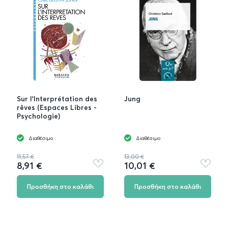
Sur l'Interprétation des
Jung
rêves (Espaces Libres -
Psychologie)
Διαθέσιμο
Διαθέσιμο
11,57 €
13,00 €
8,91 €
10,01 €
Προσθήκη
Προσθή
στα
στα
αγαπημένα
αγαπημ
Προσθήκη στο καλάθι
Προσθήκη στο καλάθι