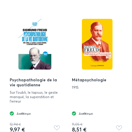
Psychopathologie de la
Métapsychologie
vie quotidienne
1915
Sur l'oubli, le lapsus, le geste
manqué, la superstition et
l'erreur
Διαθέσιμο
Διαθέσιμο
12,94 €
11,05 €
9,97 €
8,51 €
Προσθήκη
Προσθή