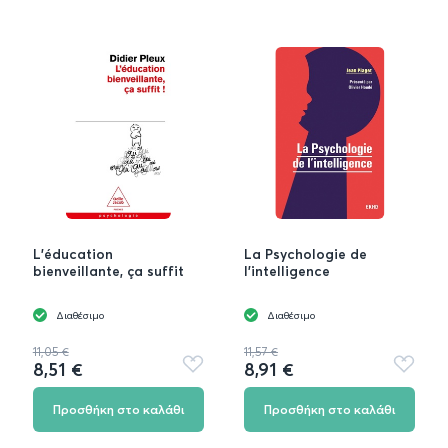
L'éducation
La Psychologie de
bienveillante, ça suffit
l'intelligence
Διαθέσιμο
Διαθέσιμο
11,05 €
11,57 €
8,51 €
8,91 €
Προσθήκη
Προσθή
στα
στα
αγαπημένα
αγαπημ
Προσθήκη στο καλάθι
Προσθήκη στο καλάθι