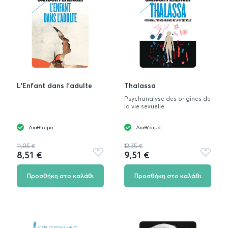
L'Enfant dans l'adulte
Thalassa
Psychanalyse des origines de
la vie sexuelle
Διαθέσιμο
Διαθέσιμο
11,05 €
12,35 €
8,51 €
9,51 €
Προσθήκη
Προσθή
στα
στα
αγαπημένα
αγαπημ
Προσθήκη στο καλάθι
Προσθήκη στο καλάθι