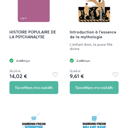
HISTOIRE POPULAIRE DE
Introduction à l'essence
LA PSYCHANALYSE
de la mythologie
L'enfant divin, la jeune fille
divine
Διαθέσιμο
Διαθέσιμο
18,20 €
12,48 €
14,02 €
9,61 €
Προσθήκη
Προσθή
στα
στα
αγαπημένα
αγαπημ
Προσθήκη στο καλάθι
Προσθήκη στο καλάθι