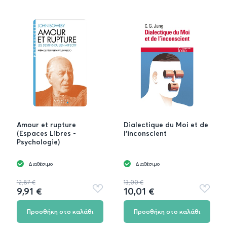
Amour et rupture
Dialectique du Moi et de
(Espaces Libres -
l'inconscient
Psychologie)
Διαθέσιμο
Διαθέσιμο
12,87 €
13,00 €
9,91 €
10,01 €
Προσθήκη
Προσθή
στα
στα
αγαπημένα
αγαπημ
Προσθήκη στο καλάθι
Προσθήκη στο καλάθι