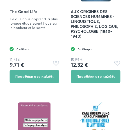
The Good Life
AUX ORIGINES DES
SCIENCES HUMAINES -
Ce que nous apprend la plus
LINGUISTIQUE,
longue étude scientifique sur
PHILOSOPHIE, LOGIQUE,
le bonheur et la santé
PSYCHOLOGIE (1840-
1940)
Διαθέσιμο
Διαθέσιμο
12,61 €
15,99 €
9,71 €
12,32 €
Προσθήκη
Προσθή
στα
στα
αγαπημένα
αγαπημ
Προσθήκη στο καλάθι
Προσθήκη στο καλάθι