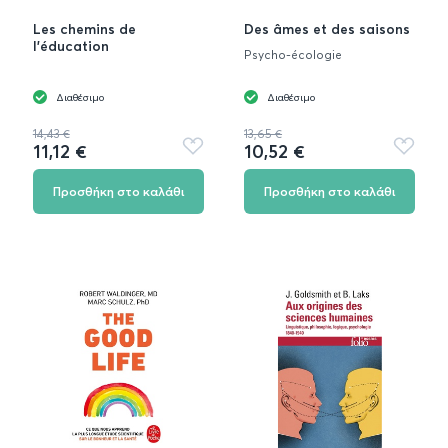
Les chemins de
Des âmes et des saisons
l'éducation
Psycho-écologie
Διαθέσιμο
Διαθέσιμο
14,43 €
13,65 €
11,12 €
10,52 €
Προσθήκη
Προσθή
στα
στα
αγαπημένα
αγαπημ
Προσθήκη στο καλάθι
Προσθήκη στο καλάθι