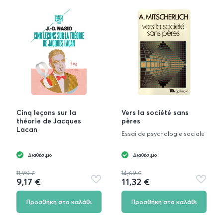
Cinq leçons sur la
Vers la société sans
théorie de Jacques
pères
Lacan
Essai de psychologie sociale
Διαθέσιμο
Διαθέσιμο
11,90 €
14,69 €
9,17 €
11,32 €
Προσθήκη
Προσθή
στα
στα
αγαπημένα
αγαπημ
Προσθήκη στο καλάθι
Προσθήκη στο καλάθι