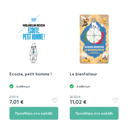
Ecoute, petit homme !
Le bienfaiteur
Διαθέσιμο
Διαθέσιμο
9,10 €
14,30 €
7,01 €
11,02 €
Προσθήκη
Προσθή
στα
στα
αγαπημένα
αγαπημ
Προσθήκη στο καλάθι
Προσθήκη στο καλάθι