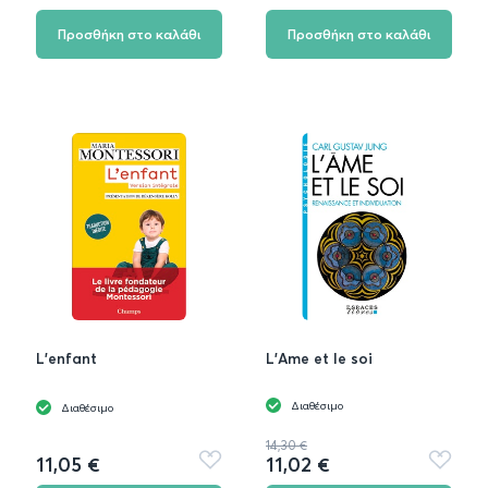
στα
στα
αγαπημένα
αγαπημ
Προσθήκη στο καλάθι
Προσθήκη στο καλάθι
L'enfant
L'Ame et le soi
Διαθέσιμο
Διαθέσιμο
14,30 €
11,05 €
11,02 €
Προσθήκη
Προσθή
στα
στα