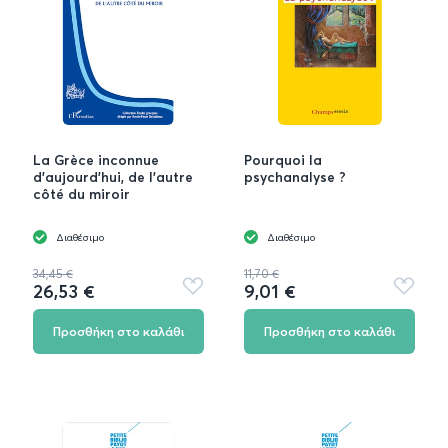
La Grèce inconnue
Pourquoi la
d'aujourd'hui, de l'autre
psychanalyse ?
côté du miroir
Διαθέσιμο
Διαθέσιμο
34,45 €
11,70 €
26,53 €
9,01 €
Προσθήκη
Προσθή
στα
στα
αγαπημένα
αγαπημ
Προσθήκη στο καλάθι
Προσθήκη στο καλάθι