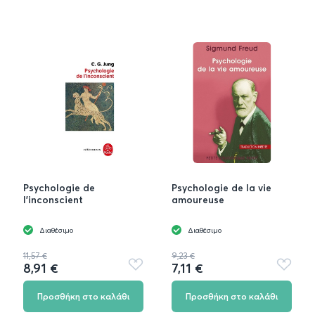
Psychologie de
Psychologie de la vie
l'inconscient
amoureuse
Διαθέσιμο
Διαθέσιμο
11,57 €
9,23 €
8,91 €
7,11 €
Προσθήκη
Προσθή
στα
στα
αγαπημένα
αγαπημ
Προσθήκη στο καλάθι
Προσθήκη στο καλάθι