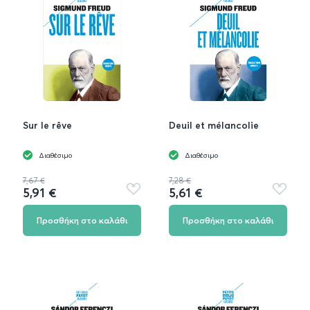
Sur le rêve
Deuil et mélancolie
Διαθέσιμο
Διαθέσιμο
7,67 €
7,28 €
5,91 €
5,61 €
Προσθήκη
Προσθή
στα
στα
αγαπημένα
αγαπημ
Προσθήκη στο καλάθι
Προσθήκη στο καλάθι