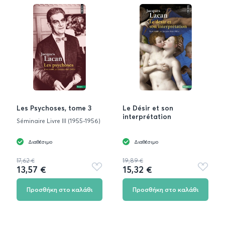
Les Psychoses, tome 3
Le Désir et son
interprétation
Séminaire Livre III (1955-1956)
Διαθέσιμο
Διαθέσιμο
17,62 €
19,89 €
13,57 €
15,32 €
Προσθήκη
Προσθή
στα
στα
αγαπημένα
αγαπημ
Προσθήκη στο καλάθι
Προσθήκη στο καλάθι