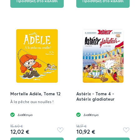
Προσθήκη στο καλάθι
Προσθήκη στο καλάθι
Mortelle Adèle, Tome 12
Astérix - Tome 4 -
Astérix gladiateur
À la pêche aux nouilles !
Διαθέσιμο
Διαθέσιμο
15,60 €
14,17 €
12,02 €
10,92 €
Προσθήκη
Προσθή
στα
στα