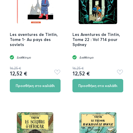
Les aventures de Tintin,
Les Aventures de Tintin,
Tome 1- Au pays des
Tome 22 : Vol 714 pour
soviets
Sydney
Διαθέσιμο
Διαθέσιμο
16,25 €
16,25 €
12,52 €
12,52 €
Προσθήκη
Προσθή
στα
στα
αγαπημένα
αγαπημ
Προσθήκη στο καλάθι
Προσθήκη στο καλάθι