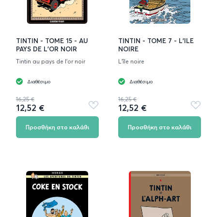
TINTIN - TOME 15 - AU
TINTIN - TOME 7 - L'ILE
PAYS DE L'OR NOIR
NOIRE
Tintin au pays de l'or noir
L'île noire
Διαθέσιμο
Διαθέσιμο
16,25 €
16,25 €
12,52 €
12,52 €
Προσθήκη
Προσθή
στα
στα
αγαπημένα
αγαπημ
Προσθήκη στο καλάθι
Προσθήκη στο καλάθι