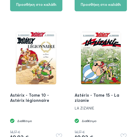
αγαπημένα
αγαπημ
Προσθήκη στο καλάθι
Προσθήκη στο καλάθι
Astérix - Tome 10 -
Astérix - Tome 15 - La
Astérix légionnaire
zizanie
LA ZIZANIE
Διαθέσιμο
Διαθέσιμο
14,17 €
14,17 €