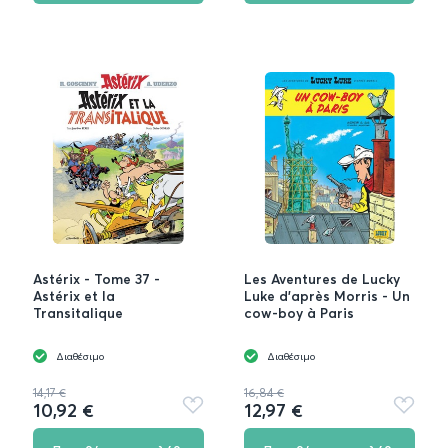
Astérix - Tome 37 -
Les Aventures de Lucky
Astérix et la
Luke d'après Morris - Un
Transitalique
cow-boy à Paris
Διαθέσιμο
Διαθέσιμο
14,17 €
16,84 €
10,92 €
12,97 €
Προσθήκη
Προσθή
στα
στα
αγαπημένα
αγαπημ