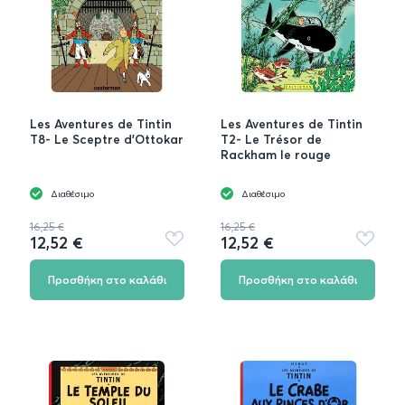
Les Aventures de Tintin
Les Aventures de Tintin
T8- Le Sceptre d'Ottokar
T2- Le Trésor de
Rackham le rouge
Διαθέσιμο
Διαθέσιμο
16,25 €
16,25 €
12,52 €
12,52 €
Προσθήκη
Προσθή
στα
στα
αγαπημένα
αγαπημ
Προσθήκη στο καλάθι
Προσθήκη στο καλάθι