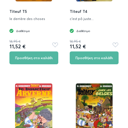
Titeuf T5
Titeuf T4
le derrière des choses
c'est pô juste...
Διαθέσιμο
Διαθέσιμο
14,95 €
14,95 €
11,52 €
11,52 €
Προσθήκη
Προσθή
στα
στα
αγαπημένα
αγαπημ
Προσθήκη στο καλάθι
Προσθήκη στο καλάθι