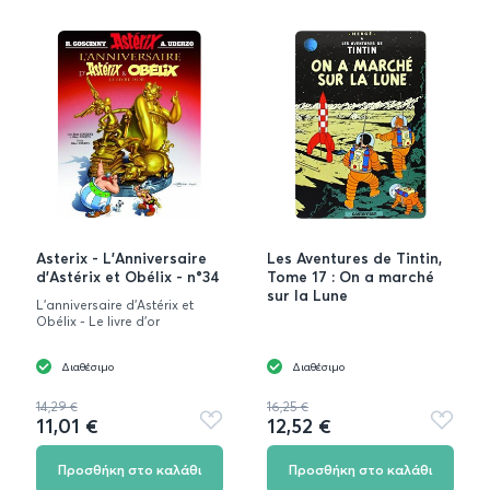
Asterix - L'Anniversaire
Les Aventures de Tintin,
d'Astérix et Obélix - n°34
Tome 17 : On a marché
sur la Lune
L'anniversaire d'Astérix et
Obélix - Le livre d'or
Διαθέσιμο
Διαθέσιμο
14,29 €
16,25 €
11,01 €
12,52 €
Προσθήκη
Προσθή
στα
στα
αγαπημένα
αγαπημ
Προσθήκη στο καλάθι
Προσθήκη στο καλάθι