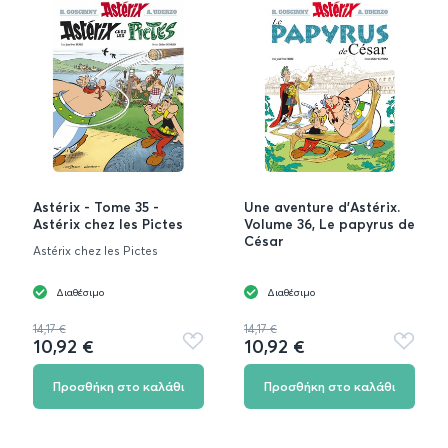
Astérix - Tome 35 -
Une aventure d'Astérix.
Astérix chez les Pictes
Volume 36, Le papyrus de
César
Astérix chez les Pictes
Διαθέσιμο
Διαθέσιμο
14,17 €
14,17 €
10,92 €
10,92 €
Προσθήκη
Προσθή
στα
στα
αγαπημένα
αγαπημ
Προσθήκη στο καλάθι
Προσθήκη στο καλάθι