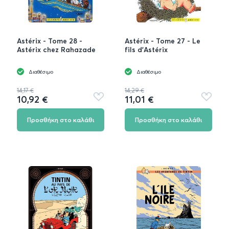
Astérix - Tome 28 -
Astérix - Tome 27 - Le
Astérix chez Rahazade
fils d'Astérix
Διαθέσιμο
Διαθέσιμο
14,17 €
14,29 €
10,92 €
11,01 €
Προσθήκη
Προσθή
στα
στα
αγαπημένα
αγαπημ
Προσθήκη στο καλάθι
Προσθήκη στο καλάθι