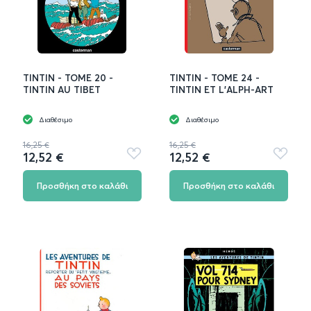
TINTIN - TOME 20 -
TINTIN - TOME 24 -
TINTIN AU TIBET
TINTIN ET L'ALPH-ART
Διαθέσιμο
Διαθέσιμο
16,25 €
16,25 €
12,52 €
12,52 €
Προσθήκη
Προσθή
στα
στα
αγαπημένα
αγαπημ
Προσθήκη στο καλάθι
Προσθήκη στο καλάθι