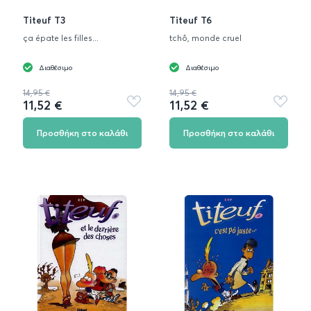
Titeuf T3
Titeuf T6
ça épate les filles...
tchô, monde cruel
Διαθέσιμο
Διαθέσιμο
14,95 €
14,95 €
11,52 €
11,52 €
Προσθήκη
Προσθή
στα
στα
αγαπημένα
αγαπημ
Προσθήκη στο καλάθι
Προσθήκη στο καλάθι