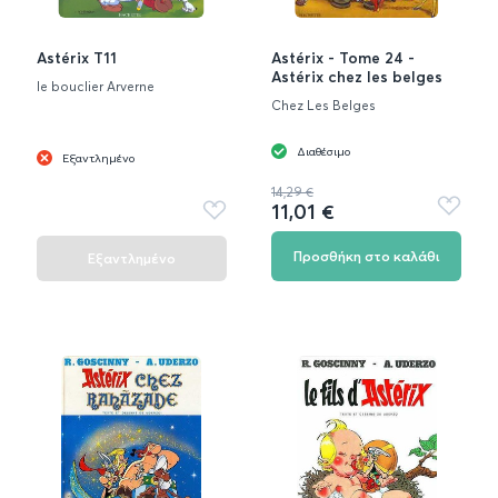
Astérix T11
Astérix - Tome 24 -
Astérix chez les belges
le bouclier Arverne
Chez Les Belges
Διαθέσιμο
Εξαντλημένο
14,29 €
11,01 €
Προσθή
Προσθήκη
στα
στα
αγαπημ
αγαπημένα
Προσθήκη στο καλάθι
Εξαντλημένο