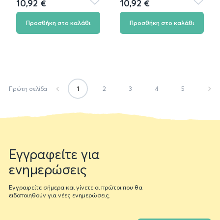
10,92 €
10,92 €
Προσθήκη
Προσθή
στα
στα
αγαπημένα
αγαπημ
Προσθήκη στο καλάθι
Προσθήκη στο καλάθι
1
2
3
4
5
Πρώτη σελίδα
Newsletter
Εγγραφείτε για
form
ενημερώσεις
Εγγραφείτε σήμερα και γίνετε οι πρώτοι που θα
ειδοποιηθούν για νέες ενημερώσεις.