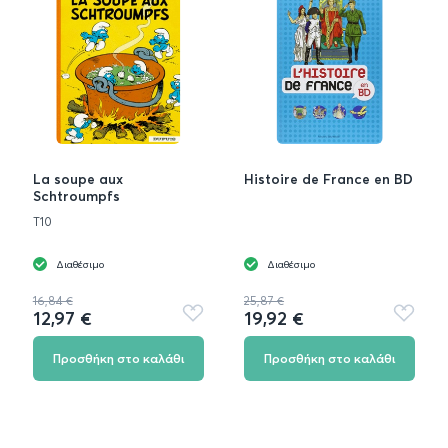
La soupe aux
Histoire de France en BD
Schtroumpfs
T10
Διαθέσιμο
Διαθέσιμο
16,84 €
25,87 €
12,97 €
19,92 €
Προσθήκη
Προσθή
στα
στα
αγαπημένα
αγαπημ
Προσθήκη στο καλάθι
Προσθήκη στο καλάθι