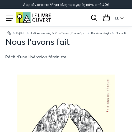
Δωρεάν αποστολή για όλες τις αγορές πάνω από 40€
Le
Open
menu
EL
Αναζήτηση
Cart
Livre
Βιβλία
Ανθρωπιστικές & Κοινωνικές Επιστήμες
Κοινωνιολογία
Nous l'avon
Ouvert
Κεντρική
Nous l'avons fait
Récit d'une libération féministe