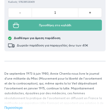
Κωδικός: 9782385320409
Minus
Plus
-
+
Προσθήκη στο καλάθι
Διαθέσιμο για άμεση παράδοση
Δωρεάν παράδοση για παραγγελίες άνω των 40€
De septembre 1973 à juin 1980, Annie Chemla nous livre le journal
d'une militante du Mlac (Mouvement pour la liberté de l'avortement
et de la contraception), qui, même après la loi Veil dépénalisant
l'avortement en janvier 1975, continue la lutte. Majoritairement
autodidactes, épaulées par des médecins, ces femmes
révolutionnent la pratique de l'avortement en diffusant en France la
méthode par aspiration (dite Karman) et apportent une solution à de
nombreuses femmes en détresse. D'abord face à une législation qui
Περισσότερα