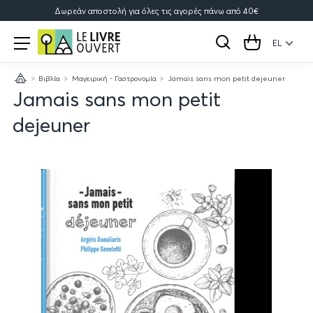
Δωρεάν αποστολή για όλες τις αγορές πάνω από 40€
Le
Open
menu
EL
Αναζήτηση
Cart
Livre
Βιβλία
Μαγειρική - Γαστρονομία
Jamais sans mon petit dejeuner
Ouvert
Κεντρική
Jamais sans mon petit
dejeuner