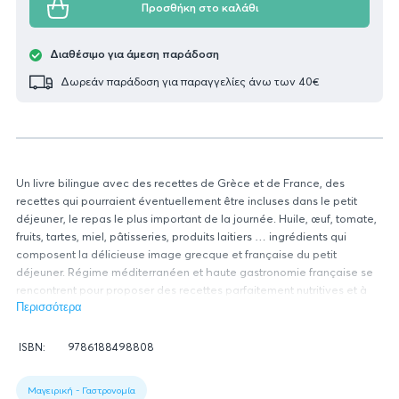
Προσθήκη στο καλάθι
Διαθέσιμο για άμεση παράδοση
Δωρεάν παράδοση για παραγγελίες άνω των 40€
Un livre bilingue avec des recettes de Grèce et de France, des
recettes qui pourraient éventuellement être incluses dans le petit
déjeuner, le repas le plus important de la journée. Huile, œuf, tomate,
fruits, tartes, miel, pâtisseries, produits laitiers … ingrédients qui
composent la délicieuse image grecque et française du petit
déjeuner. Régime méditerranéen et haute gastronomie française se
rencontrent pour proposer des recettes parfaitement nutritives et à
base d’ingrédients de qualité.
Περισσότερα
Πληροφορίες
ISBN:
9786188498808
βιβλίου
Figure
1:
Μαγειρική - Γαστρονομία