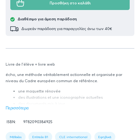
Προσθήκη στο καλάθι
Διαθέσιμο για άμεση παράδοση
Δωρεάν παράδοση για παραγγελίες άνω των 40€
Livre de l'élève + livre web
écho, une méthode véritablement actionnelle et organisée par
niveau du Cadre européen commun de référénce.
une maquette rénovée
des illustrations et une iconographie actuelles
des documents mis à jour
Περισσότερα
et un livre-web, 100% en ligne, inclus dans le livre de l'élève et
le cahier personnel d apprentissage.
Πληροφορίες
ISBN:
9782090384925
βιβλίου
Figure
1:
Μέθοδοι
Επίπεδο B1
CLE international
Εφηβικά