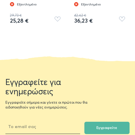
Εξαντλημένο
Εξαντλημένο
29,73 €
42,62 €
25,28 €
36,23 €
Προσθήκη
Προσθή
στα
στα
αγαπημένα
αγαπημ
Newsletter
Εγγραφείτε για
form
ενημερώσεις
Εγγραφείτε σήμερα και γίνετε οι πρώτοι που θα
ειδοποιηθούν για νέες ενημερώσεις.
Εγγραφείτε