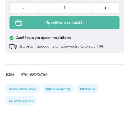
Minus
Plus
-
+
Προσθήκη στο καλάθι
Διαθέσιμο για άμεση παράδοση
Δωρεάν παράδοση για παραγγελίες άνω των 40€
Πληροφορίες
ISBN:
9786185258788
βιβλίου
Figure
1:
Βιβλία Διπλωμάτων
Βιβλία Καθηγητή
Επίπεδο C1
Book
data
Le Livre Ouvert