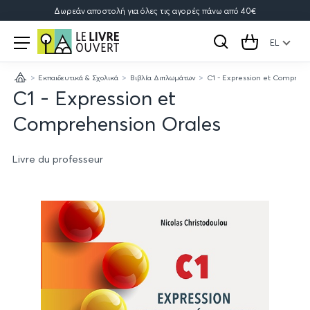
Δωρεάν αποστολή για όλες τις αγορές πάνω από 40€
Le
Open
menu
EL
Αναζήτηση
Cart
Livre
Εκπαιδευτικά & Σχολικά
Βιβλία Διπλωμάτων
C1 - Expression et Compreh
Ouvert
Κεντρική
C1 - Expression et
Comprehension Orales
Livre du professeur