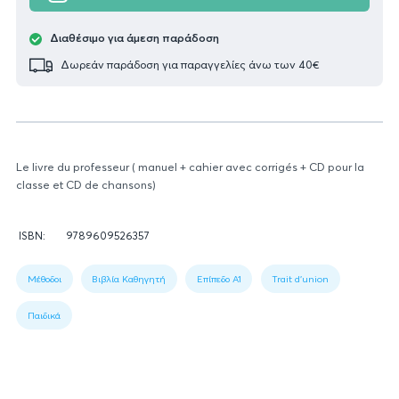
Διαθέσιμο για άμεση παράδοση
Δωρεάν παράδοση για παραγγελίες άνω των 40€
Le livre du professeur ( manuel + cahier avec corrigés + CD pour la
classe et CD de chansons)
Πληροφορίες
ISBN:
9789609526357
βιβλίου
Figure
1:
Μέθοδοι
Βιβλία Καθηγητή
Επίπεδο A1
Trait d'union
Book
data
Παιδικά