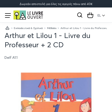
Δωρεάν αποστολή για όλες τις αγορές πάνω από 40€
Le
Open
menu
EL
Αναζήτηση
Cart
Livre
Εκπαιδευτικά & Σχολικά
Μέθοδοι
Arthur et Lilou 1 - Livre du Professeur +
Ouvert
Κεντρική
Arthur et Lilou 1 - Livre du
Professeur + 2 CD
Delf A1.1