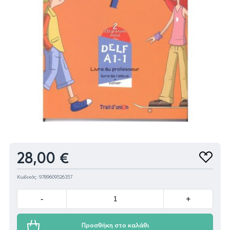
Προϊόν
28,00 €
Προσθή
στα
αγαπημ
Κωδικός: 9789609526357
Minus
Plus
-
+
Προσθήκη στο καλάθι