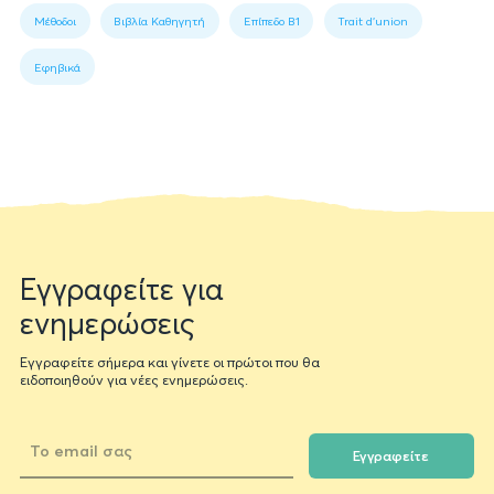
1:
l’élève
Μέθοδοι
Βιβλία Καθηγητή
Επίπεδο B1
Trait d'union
Book
data
Εφηβικά
Newsletter
Εγγραφείτε για
form
ενημερώσεις
Εγγραφείτε σήμερα και γίνετε οι πρώτοι που θα
ειδοποιηθούν για νέες ενημερώσεις.
Εγγραφείτε
Το