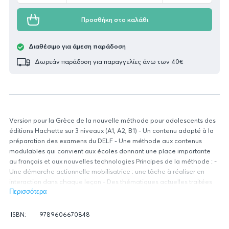
Προσθήκη στο καλάθι
Διαθέσιμο για άμεση παράδοση
Δωρεάν παράδοση για παραγγελίες άνω των 40€
Version pour la Grèce de la nouvelle méthode pour adolescents des
éditions Hachette sur 3 niveaux (A1, A2, B1) - Un contenu adapté à la
préparation des examens du DELF - Une méthode aux contenus
modulables qui convient aux écoles donnant une place importante
au français et aux nouvelles technologies Principes de la méthode : -
Une démarche actionnelle mobilisatrice : une tâche à réaliser en
interaction dans chaque leçon - Des thématiques actuelles traitées
sous un angle novateur - Une large place accordée à
Περισσότερα
l’interdisciplinarité avec les matières scolaires en français - Un
Πληροφορίες
système d’évaluation complet - Une double offre numérique : un
ISBN:
9789606670848
βιβλίου
Figure
manuel numérique interactif pour l’enseignant et un CD-ROM pour