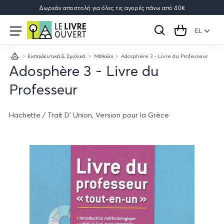
Δωρεάν αποστολή για όλες τις αγορές πάνω από 40€
Le
Open
menu
EL
Αναζήτηση
Cart
Livre
Εκπαιδευτικά & Σχολικά
Μέθοδοι
Adosphère 3 - Livre du Professeur
Ouvert
Κεντρική
Adosphère 3 - Livre du
Professeur
Hachette / Trait D' Union, Version pour la Grèce