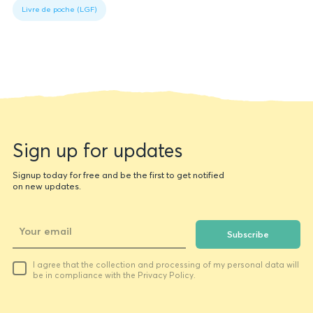
data
à la compréhension et à la maîtrise de la rhétorique.
Livre de poche (LGF)
Newsletter
Sign up for updates
form
Signup today for free and be the first to get notified
on new updates.
Subscribe
Your
I agree that the collection and processing of my personal data will
email
be in compliance with the Privacy Policy.