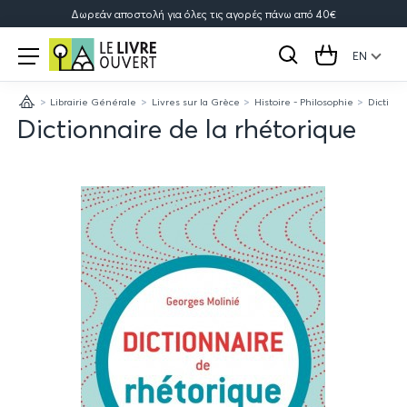
Δωρεάν αποστολή για όλες τις αγορές πάνω από 40€
Le
Open
menu
EN
Search
Cart
Livre
Librairie Générale
Livres sur la Grèce
Histoire - Philosophie
Dictionn
Ouvert
Home
Dictionnaire de la rhétorique