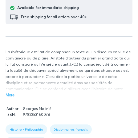
Available for immediate shipping
Free shipping for all orders over 40€
La rhétorique est l'art de composer un texte ou un discours en vue de
convaincre ou de plaire. Aristote (l'auteur du premier grand traité qui
lui fut consacré au IVe siècle avant J.-C.) la considérait déjà comme «
la faculté de découvrir spéculativement ce qui dans chaque cas est
propre à persuader ». C'est dire la portée universelle de cette
discipline et sa permanente actualité dans nos sociétés de
communication. Elle se confond d'ailleurs avec l'histoire de notre
culture puisqu'elle est depuis la Renaissance le fondement de
More
l'humanisme. Ouvrage de synthèse, ce dictionnaire se compose de
Book
400 rubriques (d'Abondance à Zeugma en passant par Antonomase,
Author:
Georges Molinié
data
Bienséance, Improvisation, Moeurs, Trope...) et de 14 grands tableaux
ISBN:
9782253160076
Figure
synoptiques qui ordonnent et clarifient tous les aspects de la
1:
rhétorique. Il se prête à une consultation ponctuelle ou à une lecture
Histoire - Philosophie
Dictionnaires français
Book
plus approfondie. Il permet ainsi à chacun d'accéder à la découverte,