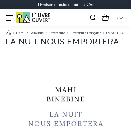
Livraison gratuite à partir de 40€
Le
Open
menu
FR
Rechercher
Cart
Livre
Librairie Générale
Littérature
Littérature Française
LA NUIT NOUS
Ouvert
Accueil
LA NUIT NOUS EMPORTERA