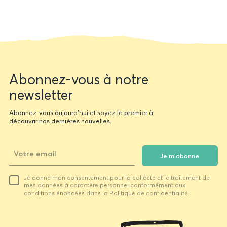
Newsletter
Abonnez-vous à notre
form
newsletter
Abonnez-vous aujourd'hui et soyez le premier à
découvrir nos dernières nouvelles.
Je m'abonne
Votre
Je donne mon consentement pour la collecte et le traitement de
email
mes données à caractère personnel conformément aux
conditions énoncées dans la Politique de confidentialité.