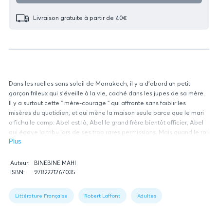
Livraison gratuite à partir de 40€
Dans les ruelles sans soleil de Marrakech, il y a d'abord un petit
garçon frileux qui s'éveille à la vie, caché dans les jupes de sa mère.
Il y a surtout cette " mère-courage " qui affronte sans faiblir les
misères du quotidien, et qui mène la maison seule parce que le mari
a fichu le camp. Abel est là, Abel le grand frère bientôt officier, Abel
qui égaye la tribu lors de ses trop rares permissions. Mais quand le roi
est visé par l'armée, le Destin cible la famille.
Plus
Un roman où bataillent l'instinct de survie, la gourmandise et la
Données
filouterie, les douleurs muettes et un amour maternel bouleversant.
Auteur:
BINEBINE MAHI
relatives
ISBN:
9782221267035
du
Figure
livre
1:
Littérature Française
Robert Laffont
Adultes
Book
data