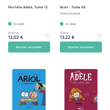
Mortelle Adèle, Tome 12
Ariol - Tome 06
Chat méchant
En stock
En stock
15,60 €
17,16 €
12,02 €
13,22 €
Ajouter
Ajouter
aux
aux
favoris
favoris
Ajouter au panier
Ajouter au panier