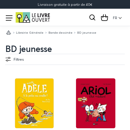
Livraison gratuite à partir de 40€
Le
Open
menu
FR
Rechercher
Cart
Livre
Librairie Générale
Bande dessinée
BD jeunesse
Ouvert
Accueil
BD jeunesse
Filtres