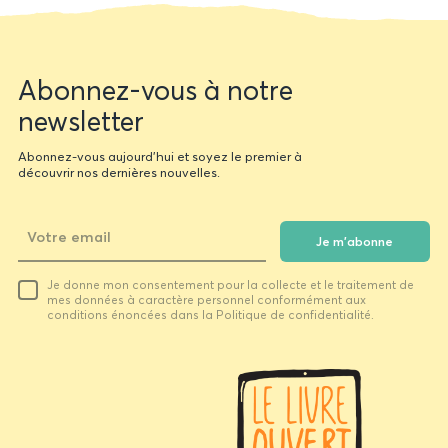
Newsletter
Abonnez-vous à notre
form
newsletter
Abonnez-vous aujourd'hui et soyez le premier à
découvrir nos dernières nouvelles.
Je m'abonne
Votre
Je donne mon consentement pour la collecte et le traitement de
email
mes données à caractère personnel conformément aux
conditions énoncées dans la Politique de confidentialité.